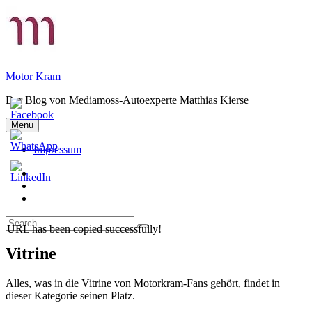
Skip
to
content
Motor Kram
Der Blog von Mediamoss-Autoexperte Matthias Kierse
Menu
Impressum
Privatsphäre-
Einstellungen
Historie
ändern
der
Einwilligungen
Privatsphäre-
widerrufen
Search
Einstellungen
URL has been copied successfully!
Search
for:
Vitrine
Alles, was in die Vitrine von Motorkram-Fans gehört, findet in
dieser Kategorie seinen Platz.