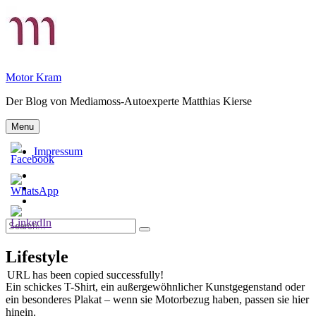
Skip
to
content
Motor Kram
Der Blog von Mediamoss-Autoexperte Matthias Kierse
Menu
Impressum
Privatsphäre-
Einstellungen
Historie
ändern
der
Einwilligungen
Privatsphäre-
widerrufen
Search
Einstellungen
Search
for:
Lifestyle
URL has been copied successfully!
Ein schickes T-Shirt, ein außergewöhnlicher Kunstgegenstand oder
ein besonderes Plakat – wenn sie Motorbezug haben, passen sie hier
hinein.