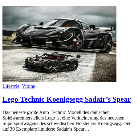
Categories
Lifestyle
,
Vitrine
Lego Technic Koenigsegg Sadair’s Spear
Das neueste große Auto-Technic-Modell des dänischen
Spielwarenherstellers Lego ist eine Verkleinerung des neuesten
Supersportwagens des schwedischen Herstellers Koenigsegg. Der
auf 30 Exemplare limitierte Sadair’s Spear…