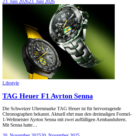
23. Juni 2026
23. Juni 2026
Categories
Lifestyle
TAG Heuer F1 Ayrton Senna
Die Schweizer Uhrenmarke TAG Heuer ist für hervorragende
Chronographen bekannt. Aktuell ehrt man den dreimaligen Formel-
1-Weltmeister Ayrton Senna mit zwei auffälligen Armbanduhren.
Mit Senna hatte…
20. November 2025
20. November 2025