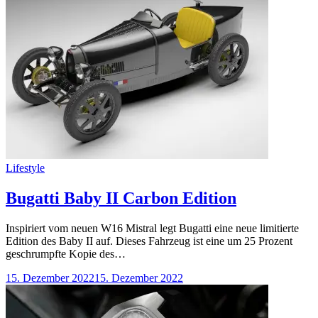
Categories
Lifestyle
Bugatti Baby II Carbon Edition
Inspiriert vom neuen W16 Mistral legt Bugatti eine neue limitierte
Edition des Baby II auf. Dieses Fahrzeug ist eine um 25 Prozent
geschrumpfte Kopie des…
15. Dezember 2022
15. Dezember 2022