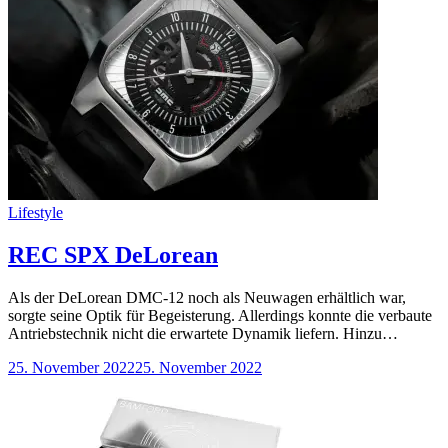
Categories
Lifestyle
REC SPX DeLorean
Als der DeLorean DMC-12 noch als Neuwagen erhältlich war,
sorgte seine Optik für Begeisterung. Allerdings konnte die verbaute
Antriebstechnik nicht die erwartete Dynamik liefern. Hinzu…
25. November 2022
25. November 2022