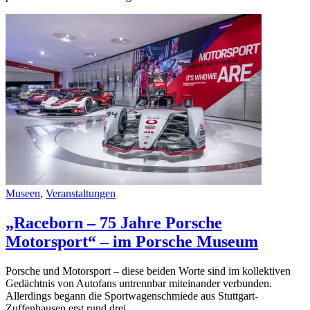
Categories
Museen
,
Veranstaltungen
„Raceborn – 75 Jahre Porsche
Motorsport“ – im Porsche Museum
Porsche und Motorsport – diese beiden Worte sind im kollektiven
Gedächtnis von Autofans untrennbar miteinander verbunden.
Allerdings begann die Sportwagenschmiede aus Stuttgart-
Zuffenhausen erst rund drei…