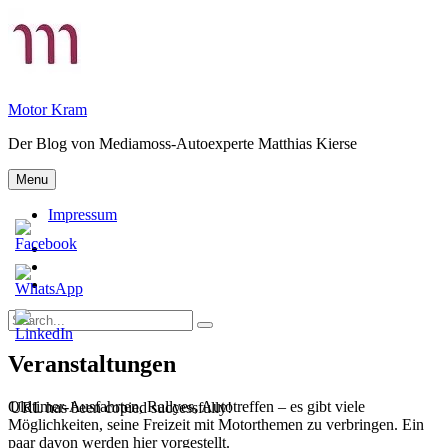
Skip
to
content
Motor Kram
Der Blog von Mediamoss-Autoexperte Matthias Kierse
Menu
Impressum
Privatsphäre-
Einstellungen
Historie
ändern
der
Einwilligungen
Privatsphäre-
widerrufen
Search
Einstellungen
Search
for:
Veranstaltungen
Oldtimer-Ausfahrten, Rallyes, Autotreffen – es gibt viele
URL has been copied successfully!
Möglichkeiten, seine Freizeit mit Motorthemen zu verbringen. Ein
paar davon werden hier vorgestellt.