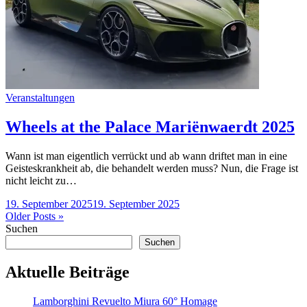
Categories
Veranstaltungen
Wheels at the Palace Mariënwaerdt 2025
Wann ist man eigentlich verrückt und ab wann driftet man in eine
Geisteskrankheit ab, die behandelt werden muss? Nun, die Frage ist
nicht leicht zu…
19. September 2025
19. September 2025
Beitragsnavigation
Older Posts »
Suchen
Suchen
Aktuelle Beiträge
Lamborghini Revuelto Miura 60° Homage