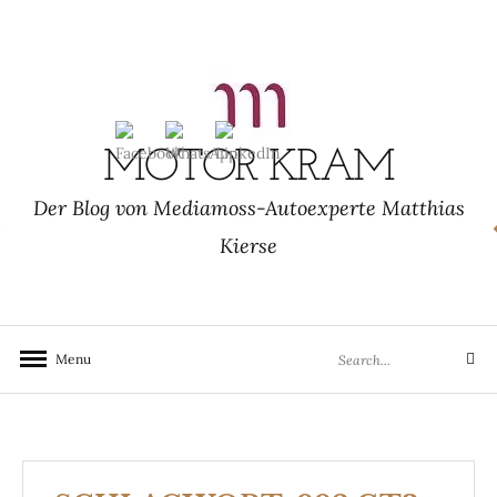
Skip
to
content
MOTOR KRAM
Der Blog von Mediamoss-Autoexperte Matthias
Kierse
Search
Menu
Search
for: