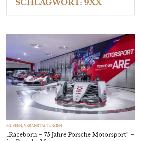
SCHLAGWORT:
9XX
CATEGORIES
MUSEEN
,
VERANSTALTUNGEN
„Raceborn – 75 Jahre Porsche Motorsport“ –