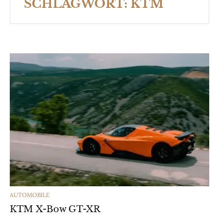
SCHLAGWORT:
KTM
CATEGORIES
AUTOMOBILE
KTM X-Bow GT-XR