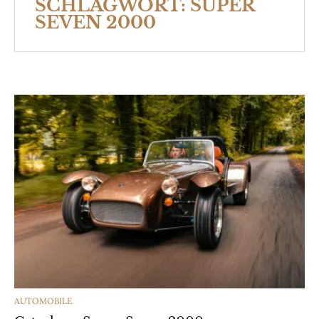
SCHLAGWORT:
SUPER
SEVEN 2000
CATEGORIES
AUTOMOBILE