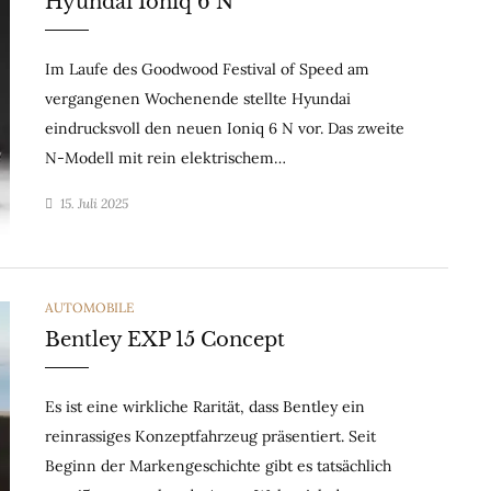
Hyundai Ioniq 6 N
Im Laufe des Goodwood Festival of Speed am
vergangenen Wochenende stellte Hyundai
eindrucksvoll den neuen Ioniq 6 N vor. Das zweite
N-Modell mit rein elektrischem…
15. Juli 2025
CATEGORIES
AUTOMOBILE
Bentley EXP 15 Concept
Es ist eine wirkliche Rarität, dass Bentley ein
reinrassiges Konzeptfahrzeug präsentiert. Seit
Beginn der Markengeschichte gibt es tatsächlich