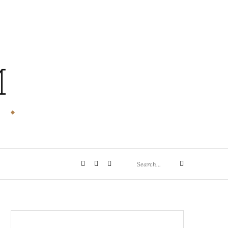
M
Search
Privatsphäre-
Historie
Einwilligungen
Search
for:
Einstellungen
der
widerrufen
ändern
Privatsphäre-
Einstellungen