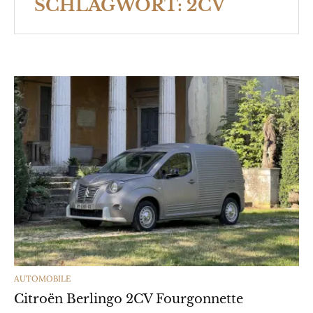
SCHLAGWORT:
2CV
CATEGORIES
AUTOMOBILE
Citroën Berlingo 2CV Fourgonnette