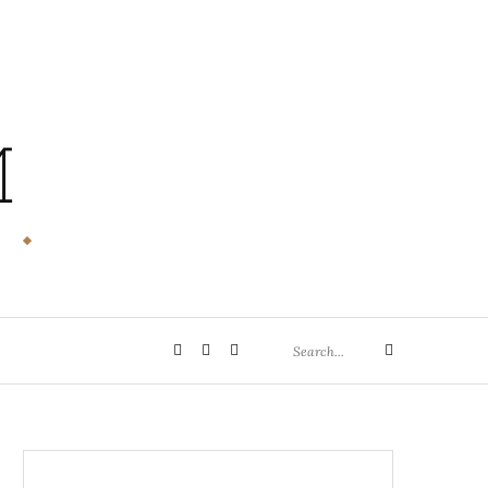
M
Search
Privatsphäre-
Historie
Einwilligungen
Search
for:
Einstellungen
der
widerrufen
ändern
Privatsphäre-
Einstellungen