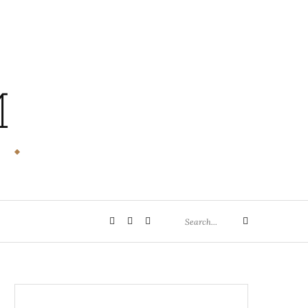
M
Search
Privatsphäre-
Historie
Einwilligungen
Search
for:
Einstellungen
der
widerrufen
ändern
Privatsphäre-
Einstellungen