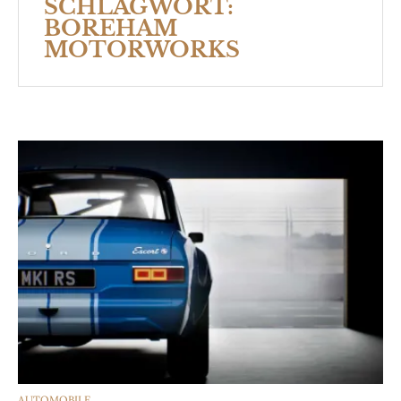
SCHLAGWORT:
BOREHAM
MOTORWORKS
CATEGORIES
AUTOMOBILE