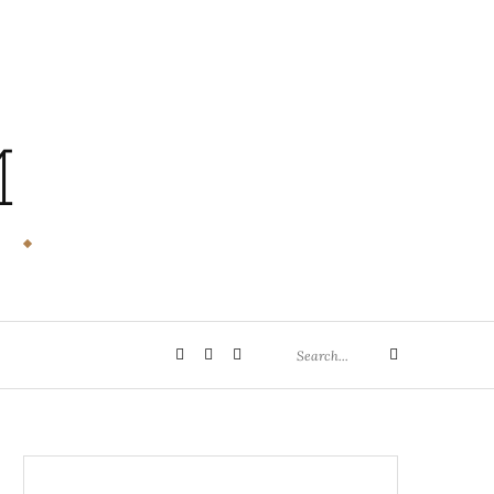
M
Search
Privatsphäre-
Historie
Einwilligungen
Search
for:
Einstellungen
der
widerrufen
ändern
Privatsphäre-
Einstellungen