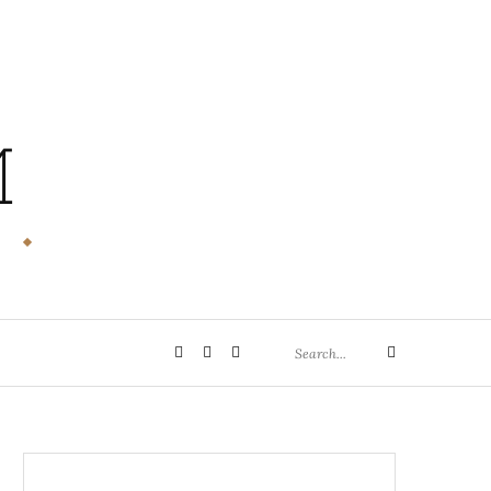
M
Search
Privatsphäre-
Historie
Einwilligungen
Search
for:
Einstellungen
der
widerrufen
ändern
Privatsphäre-
Einstellungen