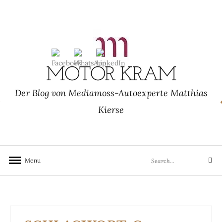
Skip
to
content
MOTOR KRAM
Der Blog von Mediamoss-Autoexperte Matthias
Kierse
Search
Menu
Search
for: