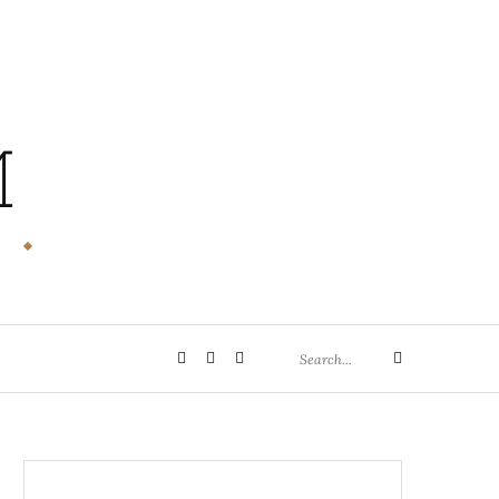
M
Search
Privatsphäre-
Historie
Einwilligungen
Search
for:
Einstellungen
der
widerrufen
ändern
Privatsphäre-
Einstellungen