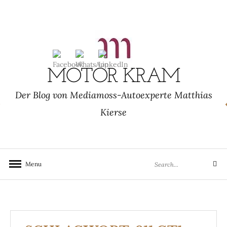
Skip
to
content
MOTOR KRAM
Der Blog von Mediamoss-Autoexperte Matthias
Kierse
Search
Menu
Search
for: