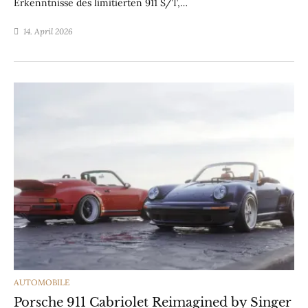
Erkenntnisse des limitierten 911 S/T,…
14. April 2026
CATEGORIES
AUTOMOBILE
Porsche 911 Cabriolet Reimagined by Singer