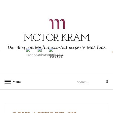
Skip
to
content
MOTOR KRAM
Der Blog von Mediamoss-Autoexperte Matthias
Kierse
Search
Menu
Search
for: