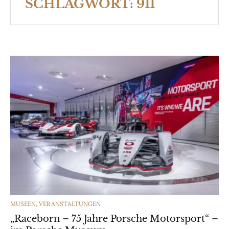
SCHLAGWORT:
911
CATEGORIES
MUSEEN
,
VERANSTALTUNGEN
„Raceborn – 75 Jahre Porsche Motorsport“ –