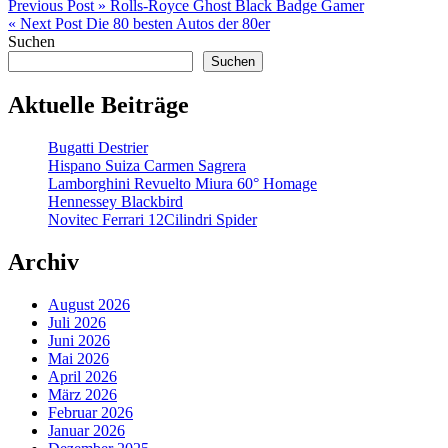
Beitragsnavigation
Previous Post »
Rolls-Royce Ghost Black Badge Gamer
« Next Post
Die 80 besten Autos der 80er
Suchen
Suchen
Aktuelle Beiträge
Bugatti Destrier
Hispano Suiza Carmen Sagrera
Lamborghini Revuelto Miura 60° Homage
Hennessey Blackbird
Novitec Ferrari 12Cilindri Spider
Archiv
August 2026
Juli 2026
Juni 2026
Mai 2026
April 2026
März 2026
Februar 2026
Januar 2026