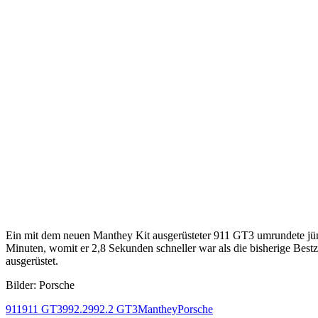
Ein mit dem neuen Manthey Kit ausgerüsteter 911 GT3 umrundete jü
Minuten, womit er 2,8 Sekunden schneller war als die bisherige Best
ausgerüstet.
Bilder: Porsche
911
911 GT3
992.2
992.2 GT3
Manthey
Porsche