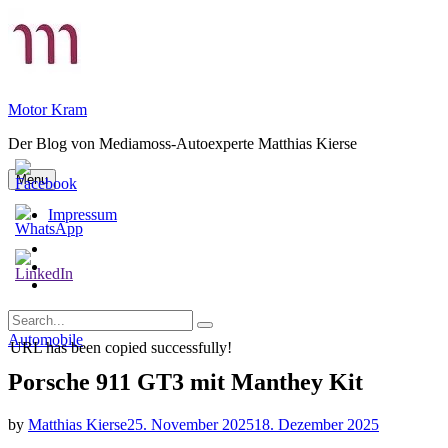
Skip
to
content
Motor Kram
Der Blog von Mediamoss-Autoexperte Matthias Kierse
Menu
Impressum
Privatsphäre-
Einstellungen
Historie
ändern
der
Einwilligungen
Privatsphäre-
widerrufen
Search
Einstellungen
Search
for:
Categories
Automobile
URL has been copied successfully!
Porsche 911 GT3 mit Manthey Kit
by
Matthias Kierse
25. November 2025
18. Dezember 2025