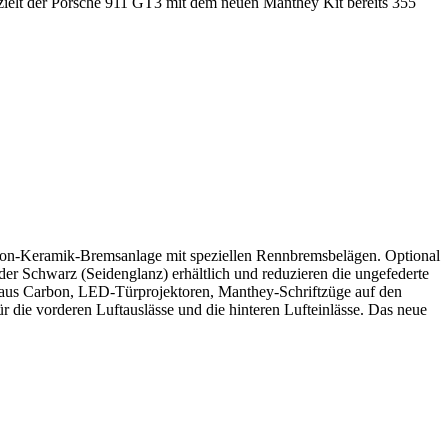
erzielt der Porsche 911 GT3 mit dem neuen Manthey Kit bereits 355
rbon-Keramik-Bremsanlage mit speziellen Rennbremsbelägen. Optional
er Schwarz (Seidenglanz) erhältlich und reduzieren die ungefederte
n aus Carbon, LED-Türprojektoren, Manthey-Schriftzüge auf den
r die vorderen Luftauslässe und die hinteren Lufteinlässe. Das neue