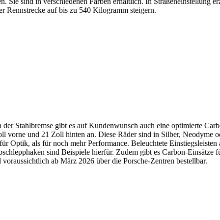
. Sie sind in verschiedenen Farben erhältlich. In Straßeneinstellung 
 Rennstrecke auf bis zu 540 Kilogramm steigern.
n der Stahlbremse gibt es auf Kundenwunsch auch eine optimierte Ca
l vorne und 21 Zoll hinten an. Diese Räder sind in Silber, Neodyme od
r Optik, als für noch mehr Performance. Beleuchtete Einstiegsleiste
schlepphaken sind Beispiele hierfür. Zudem gibt es Carbon-Einsätze fü
voraussichtlich ab März 2026 über die Porsche-Zentren bestellbar.