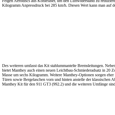
Felgen Aerodiscs aus Kohlefaser, um den Luftwiderstand zu reduzieren
Kilogramm Anpressdruck bei 285 km/h. Diesen Wert kann man auf der
Des weiteren umfasst das Kit stahlummantelte Bremsleitungen. Nebe
bietet Manthey auch einen neuen Leichtbau-Schmiederadsatz in 20 Zol
Masse um sechs Kilogramm. Weitere Manthey-Optionen sorgen eher fü
Türen sowie Bergelaschen vorn und hinten anstelle der klassischen Ab
Manthey Kit für den 911 GT3 (992.2) und die weiteren Umfänge sind 