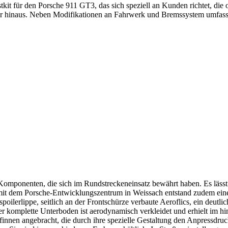
it für den Porsche 911 GT3, das sich speziell an Kunden richtet, die 
über hinaus. Neben Modifikationen an Fahrwerk und Bremssystem umfas
mponenten, die sich im Rundstreckeneinsatz bewährt haben. Es lässt 
 mit dem Porsche-Entwicklungszentrum in Weissach entstand zudem ei
ilerlippe, seitlich an der Frontschürze verbaute Aeroflics, ein deutli
r komplette Unterboden ist aerodynamisch verkleidet und erhielt im hi
nnen angebracht, die durch ihre spezielle Gestaltung den Anpressdruck 