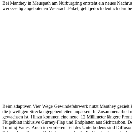
Bei Manthey in Meuspath am Nürburgring entsteht ein neues Nachrüstk
werksseitig angebotenen Weissach-Paket, geht jedoch deutlich dar
Beim adaptiven Vier-Wege-Gewindefahrwerk nutzt Manthey gezielt Ko
die jeweiligen Streckengegebenheiten anpassen. In Zusammenarbeit
gewachsen ist. Hinzu kommen eine neue, 12 Millimeter längere Frontspo
Flügelblatt inklusive Gurney-Flap und Endplatten aus Sichtcarbon. De
Turning Vanes. Auch im vorderen Teil des Unterbodens sind Diffusorfi