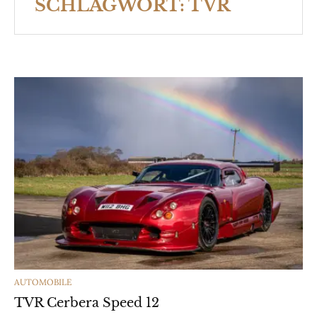
SCHLAGWORT:
TVR
CATEGORIES
AUTOMOBILE
TVR Cerbera Speed 12