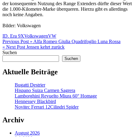
der konsequenten Nutzung des Range Extenders dürfte dieser Wert
die 1.000-Kilometer-Marke überqueren. Hierzu gibt es allerdings
noch keine Angaben.
Bilder: Volkswagen
ID. Era 9X
Volkswagen
VW
Beitragsnavigation
Previous Post »
Alfa Romeo Giulia Quadrifoglio Luna Rossa
« Next Post
Jensen kehrt zurück
Suchen
Suchen
Aktuelle Beiträge
Bugatti Destrier
Hispano Suiza Carmen Sagrera
Lamborghini Revuelto Miura 60° Homage
Hennessey Blackbird
Novitec Ferrari 12Cilindri Spider
Archiv
August 2026