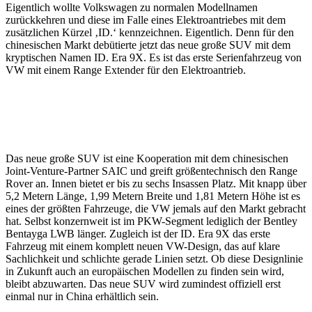
Eigentlich wollte Volkswagen zu normalen Modellnamen
zurückkehren und diese im Falle eines Elektroantriebes mit dem
zusätzlichen Kürzel ‚ID.‘ kennzeichnen. Eigentlich. Denn für den
chinesischen Markt debütierte jetzt das neue große SUV mit dem
kryptischen Namen ID. Era 9X. Es ist das erste Serienfahrzeug von
VW mit einem Range Extender für den Elektroantrieb.
Das neue große SUV ist eine Kooperation mit dem chinesischen
Joint-Venture-Partner SAIC und greift größentechnisch den Range
Rover an. Innen bietet er bis zu sechs Insassen Platz. Mit knapp über
5,2 Metern Länge, 1,99 Metern Breite und 1,81 Metern Höhe ist es
eines der größten Fahrzeuge, die VW jemals auf den Markt gebracht
hat. Selbst konzernweit ist im PKW-Segment lediglich der Bentley
Bentayga LWB länger. Zugleich ist der ID. Era 9X das erste
Fahrzeug mit einem komplett neuen VW-Design, das auf klare
Sachlichkeit und schlichte gerade Linien setzt. Ob diese Designlinie
in Zukunft auch an europäischen Modellen zu finden sein wird,
bleibt abzuwarten. Das neue SUV wird zumindest offiziell erst
einmal nur in China erhältlich sein.