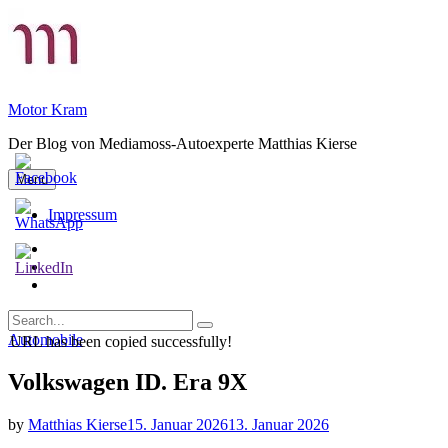
Skip
to
content
Motor Kram
Der Blog von Mediamoss-Autoexperte Matthias Kierse
Menu
Impressum
Privatsphäre-
Einstellungen
Historie
ändern
der
Einwilligungen
Privatsphäre-
widerrufen
Search
Einstellungen
Search
for:
Categories
Automobile
URL has been copied successfully!
Volkswagen ID. Era 9X
by
Matthias Kierse
15. Januar 2026
13. Januar 2026