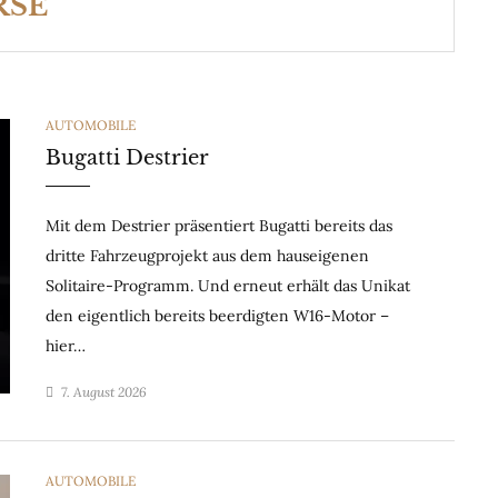
RSE
CATEGORIES
AUTOMOBILE
Bugatti Destrier
Mit dem Destrier präsentiert Bugatti bereits das
dritte Fahrzeugprojekt aus dem hauseigenen
Solitaire-Programm. Und erneut erhält das Unikat
den eigentlich bereits beerdigten W16-Motor –
hier…
7. August 2026
CATEGORIES
AUTOMOBILE