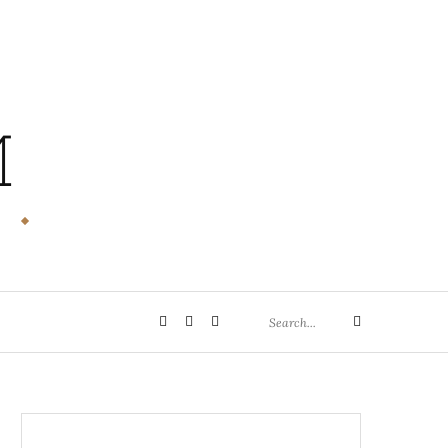
M
Search
Privatsphäre-
Historie
Einwilligungen
Search
for:
Einstellungen
der
widerrufen
ändern
Privatsphäre-
Einstellungen