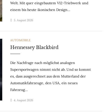
Welt. Mit quer eingebautem V12-Triebwerk und
einem bis heute ikonischen Design…
5. August 2026
CATEGORIES
AUTOMOBILE
Hennessey Blackbird
Die Nachfrage nach möglichst analogen
Supersportwagen nimmt nicht ab. Und so kommt
es, dass ausgerechnet aus dem Mutterland der
Automatikfahrzeuge, den USA, ein neues
Fahrzeug…
4. August 2026