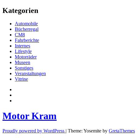
Kategorien
Automobile
Bücherregal
CM8
Fahrberichte
Internes
Lifestyle
Motorräder
Museen
Sonstiges
Veranstaltungen
Vitrine
Privatsphäre-
Einstellungen
Historie
ändern
der
Einwilligungen
Privatsphäre-
widerrufen
Einstellungen
Motor Kram
Proudly powered by WordPress
|
Theme: Yosemite by
GretaThemes