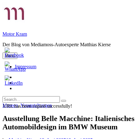
Skip
to
content
Motor Kram
Der Blog von Mediamoss-Autoexperte Matthias Kierse
Menu
Impressum
Privatsphäre-
Einstellungen
Historie
ändern
der
Einwilligungen
Privatsphäre-
widerrufen
Search
Einstellungen
Search
for:
Categories
Museen
,
Veranstaltungen
URL has been copied successfully!
Ausstellung Belle Macchine: Italienisches
Automobildesign im BMW Museum