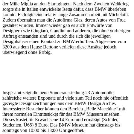
der Mille Miglia an den Start gingen. Nach dem Zweiten Weltkrieg
sorgte die in Italien entwickelte Isetta dafür, dass BMW überleben
konnte. Es folgte eine relativ lange Zusammenarbeit mit Michelotti.
Zudem übernahm man die Autofirma Glas, deren Autos von Frua
gestaltet wurden. Immer wieder gab es auch Entwürfe von
Designern wie Giugiaro, Gandini und anderen, die ohne vorherigen
Auftrag entstanden sind und durch die sich die jeweiligen
Designhäuser einen Kontakt zu BMW erhofften. Abgesehen vom
3200 aus dem Hause Bertone verliefen diese Ansätze jedoch
überwiegend ohne Erfolg.
BMW
BMW
Glas
BMW
3200
1800
Modelle
Garmisch
BMW
Cabriolet
Coupé
von
von
Isetta
von
von
Frua
Marcello
Bertone
Michelotti
Gandini
Insgesamt zeigt die neue Sonderausstellung 23 Automobile,
zahlreiche weitere Exponate und viele zum Teil noch nie öffentlich
gezeigte Designzeichnungen aus dem BMW Design Archiv.
Interessierte Besucher können den Bereich „Belle Macchine“ mit
ihrem normalen Eintrittsticket für das BMW Museum ansehen.
Dieses kostet für Erwachsene 14 Euro und ermäßigt (Schüler,
Studenten, Ü65) 8 Euro. Das BMW Museum hat dienstags bis
sonntags von 10:00 bis 18:00 Uhr geöffnet.