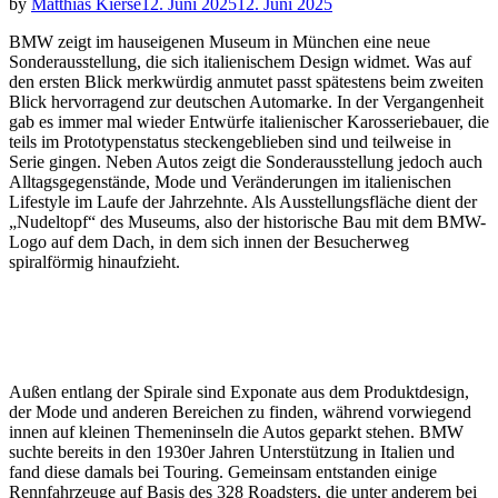
by
Matthias Kierse
12. Juni 2025
12. Juni 2025
BMW zeigt im hauseigenen Museum in München eine neue
Sonderausstellung, die sich italienischem Design widmet. Was auf
den ersten Blick merkwürdig anmutet passt spätestens beim zweiten
Blick hervorragend zur deutschen Automarke. In der Vergangenheit
gab es immer mal wieder Entwürfe italienischer Karosseriebauer, die
teils im Prototypenstatus steckengeblieben sind und teilweise in
Serie gingen. Neben Autos zeigt die Sonderausstellung jedoch auch
Alltagsgegenstände, Mode und Veränderungen im italienischen
Lifestyle im Laufe der Jahrzehnte. Als Ausstellungsfläche dient der
„Nudeltopf“ des Museums, also der historische Bau mit dem BMW-
Logo auf dem Dach, in dem sich innen der Besucherweg
spiralförmig hinaufzieht.
Außen entlang der Spirale sind Exponate aus dem Produktdesign,
der Mode und anderen Bereichen zu finden, während vorwiegend
innen auf kleinen Themeninseln die Autos geparkt stehen. BMW
suchte bereits in den 1930er Jahren Unterstützung in Italien und
fand diese damals bei Touring. Gemeinsam entstanden einige
Rennfahrzeuge auf Basis des 328 Roadsters, die unter anderem bei