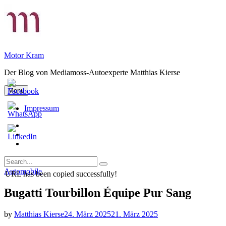
Skip
to
content
Motor Kram
Der Blog von Mediamoss-Autoexperte Matthias Kierse
Menu
Impressum
Privatsphäre-
Einstellungen
Historie
ändern
der
Einwilligungen
Privatsphäre-
widerrufen
Search
Einstellungen
Search
for:
Categories
Automobile
URL has been copied successfully!
Bugatti Tourbillon Équipe Pur Sang
by
Matthias Kierse
24. März 2025
21. März 2025