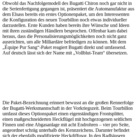
Obwohl das Nachfolgemodell des Bugatti Chiron noch gar nicht in
die Serienfertigung gegangen ist, präsentiert die Automanufaktur aus
dem Elsass bereits ein erstes Optionenpaket, um den Interessenten
die Konfiguration des neuen Tourbillon noch etwas individueller
darzustellen. Erste Kunden haben bereits ihre Wünsche und Ideen
mit ihren zuständigen Händlern besprochen. Offenbar kam dabei
heraus, dass die Personalisierungsmöglichkeiten noch nicht ganz
ausreichten, um alle Milliardäre befriedigen zu können. Mit dem
„Équipe Pur Sang“-Paket reagiert Bugatti direkt und umfassend.
Auf deutsch lässt sich der Name mit „Vollblut-Team“ übersetzen.
Die Paket-Bezeichnung erinnert bewusst an die großen Rennerfolge
der Bugatti-Werksmannschaft in der Vorkriegszeit. Beim Tourbillon
umfasst dieses Optionspaket einen eigenständigen Frontsplitter,
einen maßgeschneiderten Heckflügel mit hochgezogenen seitlichen
Finnen und eine Abgasanlage mit acht Endrohren – vier pro Seite,
angeordnet schräg unterhalb des Kennzeichens. Darunter befindet
sich der ebenfalls modifizierte Heckdiffusor. In den Radhäusern