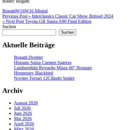
Bilder: Bugatti
Bugatti
W16
W16 Mistral
Beitragsnavigation
Previous Post »
Interclassics Classic Car Show Brüssel 2024
« Next Post
Toyota GR Supra A90 Final Edition
Suchen
Suchen
Aktuelle Beiträge
Bugatti Destrier
Hispano Suiza Carmen Sagrera
Lamborghini Revuelto Miura 60° Homage
Hennessey Blackbird
Novitec Ferrari 12Cilindri Spider
Archiv
August 2026
Juli 2026
Juni 2026
Mai 2026
April 2026
März 2026