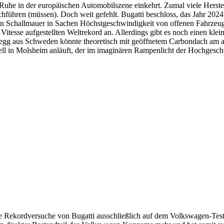
Ruhe in der europäischen Automobilszene einkehrt. Zumal viele Herste
ühren (müssen). Doch weit gefehlt. Bugatti beschloss, das Jahr 2024 
gen Schallmauer in Sachen Höchstgeschwindigkeit von offenen Fahrzeuge
Vitesse aufgestellten Weltrekord an. Allerdings gibt es noch einen kl
segg aus Schweden könnte theoretisch mit geöffnetem Carbondach am
uell in Molsheim anläuft, der im imaginären Rampenlicht der Hochgesch
die Rekordversuche von Bugatti ausschließlich auf dem Volkswagen-Tes