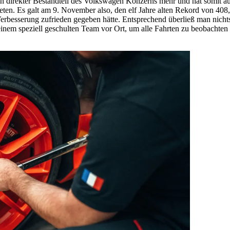
ein direkter Bestandteil des Volkswagen Konzerns mehr und hat somit au
eten. Es galt am 9. November also, den elf Jahre alten Rekord von 4
erbesserung zufrieden gegeben hätte. Entsprechend überließ man nicht
einem speziell geschulten Team vor Ort, um alle Fahrten zu beobachten