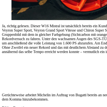
Ja, richtig gelesen. Dieser W16 Mistral ist tatsächlich bereits ein K
Veyron Super Sport, Veyron Grand Sport Vitesse und Chiron Super Spo
Gruppenbild mit dem in gleicher Farbgebung (Sichtcarbon mit orangef
Rekordversuch zu fahren. Unter den wachsamen Augen des SGS-TÜV S
um anschließend die volle Leistung von 1.600 PS abzurufen. Am End
Ohne Zweifel ein neuer Rekord und das mit deutlichem Abstand zu de
annähernd das selbe Tempo erreicht werden konnte – vermutlich ein inof
Gerüchteweise arbeitet Michelin im Auftrag von Bugatti bereits an n
dem Komma hinzubekommen.