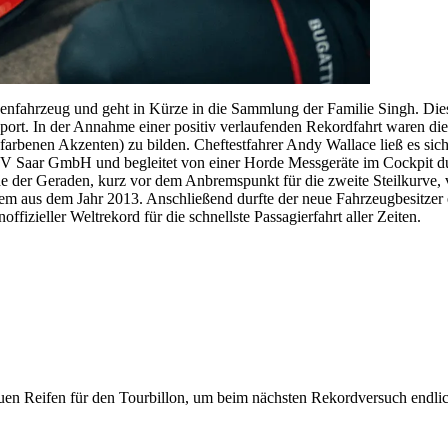
undenfahrzeug und geht in Kürze in die Sammlung der Familie Singh. Die
rt. In der Annahme einer positiv verlaufenden Rekordfahrt waren dies
arbenen Akzenten) zu bilden. Cheftestfahrer Andy Wallace ließ es sic
aar GmbH und begleitet von einer Horde Messgeräte im Cockpit durc
e der Geraden, kurz vor dem Anbremspunkt für die zweite Steilkurve
m aus dem Jahr 2013. Anschließend durfte der neue Fahrzeugbesitzer e
fizieller Weltrekord für die schnellste Passagierfahrt aller Zeiten.
euen Reifen für den Tourbillon, um beim nächsten Rekordversuch endlic