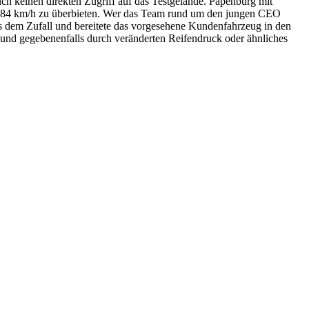
ch keinen direkten Zugriff auf das Testgelände. Papenburg mit
08,84 km/h zu überbieten. Wer das Team rund um den jungen CEO
s dem Zufall und bereitete das vorgesehene Kundenfahrzeug in den
 und gegebenenfalls durch veränderten Reifendruck oder ähnliches