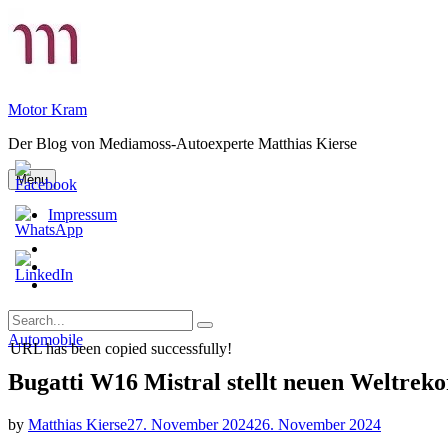
Skip
to
content
Motor Kram
Der Blog von Mediamoss-Autoexperte Matthias Kierse
Menu
Impressum
Privatsphäre-
Einstellungen
Historie
ändern
der
Einwilligungen
Privatsphäre-
widerrufen
Search
Einstellungen
Search
for:
Categories
Automobile
URL has been copied successfully!
Bugatti W16 Mistral stellt neuen Weltreko
by
Matthias Kierse
27. November 2024
26. November 2024