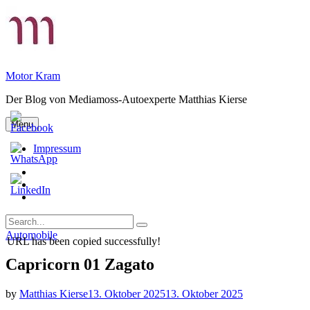
Skip
to
content
Motor Kram
Der Blog von Mediamoss-Autoexperte Matthias Kierse
Menu
Impressum
Privatsphäre-
Einstellungen
Historie
ändern
der
Einwilligungen
Privatsphäre-
widerrufen
Search
Einstellungen
Search
for:
Categories
Automobile
URL has been copied successfully!
Capricorn 01 Zagato
by
Matthias Kierse
13. Oktober 2025
13. Oktober 2025