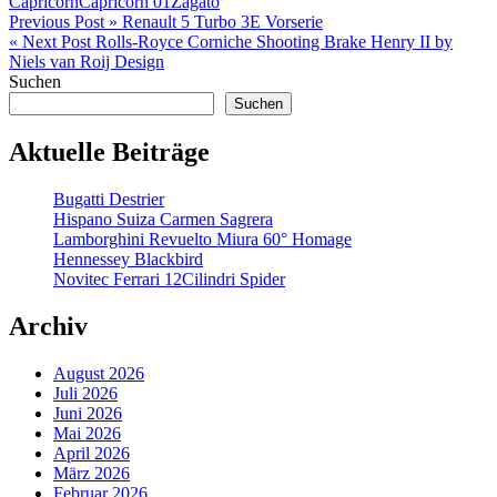
Capricorn
Capricorn 01
Zagato
Beitragsnavigation
Previous Post »
Renault 5 Turbo 3E Vorserie
« Next Post
Rolls-Royce Corniche Shooting Brake Henry II by
Niels van Roij Design
Suchen
Suchen
Aktuelle Beiträge
Bugatti Destrier
Hispano Suiza Carmen Sagrera
Lamborghini Revuelto Miura 60° Homage
Hennessey Blackbird
Novitec Ferrari 12Cilindri Spider
Archiv
August 2026
Juli 2026
Juni 2026
Mai 2026
April 2026
März 2026
Februar 2026