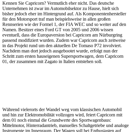
Kennen Sie Capricorn? Vermutlich eher nicht. Das deutsche
Unternehmen ist zwar im Automobilsektor zu Hause, hielt sich
bisher jedoch eher im Hintergrund auf. Als Komponentenhersteller
für den Motorsport traf man beispielsweise in allen großen
Rennserien wie der Formel 1, der FIA WEC und so weiter auf den
Namen. Besitzer eines Ford GT von 2005 und 2006 wissen
eventuell, dass die Europaversion bei Capricorn am Nürburgring
passend modifiziert wurden. Zudem war Capricorn auch zeitweise
in das Projekt rund um den aktuellen De Tomaso P72 involviert.
Nachdem man dort jedoch ausgebootet wurde, erfolgt nun der
Schritt zum ersten hauseigenen Supersportwagen, dem Capricorn
01, der zusammen mit Zagato in Italien entstehen soll.
Während vielerorts der Wandel weg vom klassischen Automobil
und hin zur Elektromobilität vollzogen wird, feiert Capricorn mit
dem 01 noch einmal die Grundwerte des Sportwagenbaus:
Mittelmotor, Hinterradantrieb, manuelles Schaltgetriebe und analoge
Instrumente im Innenraum. Der Wagen soll bei Enthusiasten auf