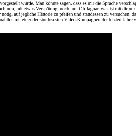
ll vorgestellt wurde. Man könnte sagen, dass es mir die Sprache verschla
h nun, mit etwas Verspätung, noch tun. Oh Jaguar, was ist mit dir nur
 nötig, auf jegliche Historie zu pfeifen und stattdessen zu versuchen
ahtlos mit einer der sinnlosesten Video-Kampagnen der letzten Jahre we