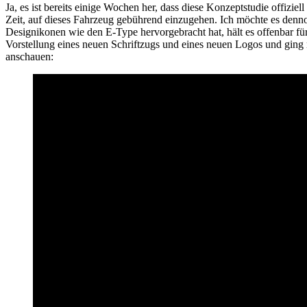
Ja, es ist bereits einige Wochen her, dass diese Konzeptstudie offizie
Zeit, auf dieses Fahrzeug gebührend einzugehen. Ich möchte es dennoc
Designikonen wie den E-Type hervorgebracht hat, hält es offenbar für
Vorstellung eines neuen Schriftzugs und eines neuen Logos und ging n
anschauen: