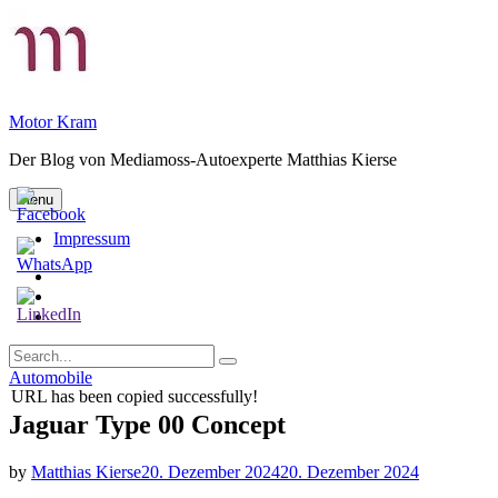
Skip
to
content
Motor Kram
Der Blog von Mediamoss-Autoexperte Matthias Kierse
Menu
Impressum
Privatsphäre-
Einstellungen
Historie
ändern
der
Einwilligungen
Privatsphäre-
widerrufen
Search
Einstellungen
Search
for:
Categories
Automobile
URL has been copied successfully!
Jaguar Type 00 Concept
by
Matthias Kierse
20. Dezember 2024
20. Dezember 2024