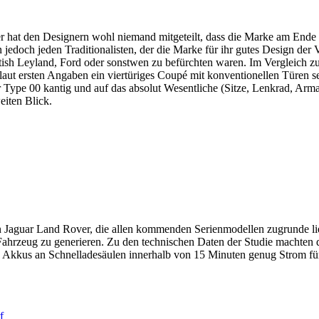
r hat den Designern wohl niemand mitgeteilt, dass die Marke am Ende 
an jedoch jeden Traditionalisten, der die Marke für ihr gutes Design der
ish Leyland, Ford oder sonstwen zu befürchten waren. Im Vergleich zu
ut ersten Angaben ein viertüriges Coupé mit konventionellen Türen sei
r Type 00 kantig und auf das absolut Wesentliche (Sitze, Lenkrad, Arma
eiten Blick.
 Jaguar Land Rover, die allen kommenden Serienmodellen zugrunde liege
Fahrzeug zu generieren. Zu den technischen Daten der Studie machten 
ie Akkus an Schnelladesäulen innerhalb von 15 Minuten genug Strom f
f