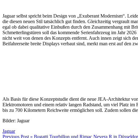
Jaguar selbst spricht beim Design von „Exuberant Modernism“. Leide
die diesen neuen Stil tatsächlich gut finden. Gleichzeitig vergrault m
egal ob dabei qualitative Einbußen durch den Zusammenhang mit Brit
Schmetterlingstüren soll das kommende Serienfahrzeug im Jahr 2026 la
nicht weit von denen des Konzepts entfernt. Auch innen zeigt sich de
Beifahrerseite breite Displays verbaut sind, merkt man erst auf den zw
Als Basis für diese Konzeptstudie dient die neue JEA-Architektur von
Elektromotoren und einem relativ langen Radstand, um viel Platz im 
bis zu 700 Kilometern Reichweite ermöglichen soll. Zudem sollen d
Bilder: Jaguar
Jaguar
Beitragsnavigation
Previous Post »
Bugatti Tourbillon und Rimac Nevera R in Düsseldor