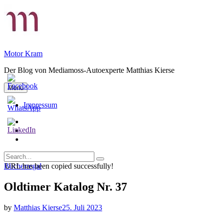
Skip
to
content
Motor Kram
Der Blog von Mediamoss-Autoexperte Matthias Kierse
Menu
Impressum
Privatsphäre-
Einstellungen
Historie
ändern
der
Einwilligungen
Privatsphäre-
widerrufen
Search
Einstellungen
Search
for:
Categories
URL has been copied successfully!
Bücherregal
Oldtimer Katalog Nr. 37
by
Matthias Kierse
25. Juli 2023