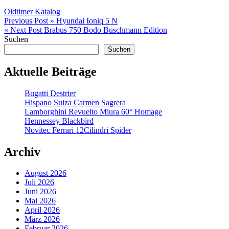
Oldtimer Katalog
Beitragsnavigation
Previous Post »
Hyundai Ioniq 5 N
« Next Post
Brabus 750 Bodo Buschmann Edition
Suchen
Suchen
Aktuelle Beiträge
Bugatti Destrier
Hispano Suiza Carmen Sagrera
Lamborghini Revuelto Miura 60° Homage
Hennessey Blackbird
Novitec Ferrari 12Cilindri Spider
Archiv
August 2026
Juli 2026
Juni 2026
Mai 2026
April 2026
März 2026
Februar 2026