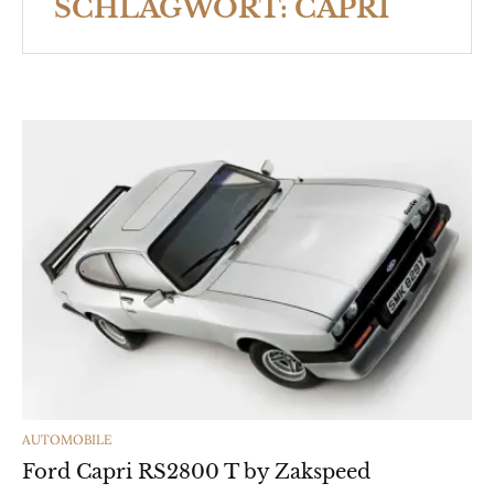
SCHLAGWORT:
CAPRI
CATEGORIES
AUTOMOBILE
Ford Capri RS2800 T by Zakspeed