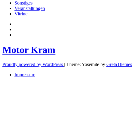
Sonstiges
Veranstaltungen
Vitrine
Privatsphäre-
Einstellungen
Historie
ändern
der
Einwilligungen
Privatsphäre-
widerrufen
Einstellungen
Motor Kram
Proudly powered by WordPress
|
Theme: Yosemite by
GretaThemes
Impressum