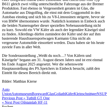
B611 gleich zwei völlig unterschiedliche Fahrzeuge aus der Bremer
Produktion. Fast ebenso in Vergessenheit geraten ist Glas, die
Automarke aus Dingolfing, die einst mit dem Goggomobil in den
Autobau einstieg und sich bis zu V8-Limousinen steigerte, bevor sie
von BMW übernommen wurde. Natürlich kommen in Einbeck auch
die beiden Namensgeber dieser speziellen Nebenausstellung nicht
zu kurz. Sowohl ein VW Käfer als auch der legendäre Käseigel sind
zu finden. Allerdings dürfen zumindest der Käfer und der auf ihm
basierende Hausfrauensportwagen Karmann Ghia nicht als
vergessene Automobile einsortiert werden. Dazu haben sie bis heute
zuviele Fans in aller Welt.
Die Sonderausstellung „Weißt du noch…? Von Käfern und
Käseigeln“ begann am 31. August diesen Jahres und ist erst einmal
bis Ende August 2025 angesetzt. Wer die sehenswerte
Hauptausstellung des PS.Speichers in Einbeck besucht, zahlt den
Eintritt für diesen Bereich direkt mit.
Bilder: Matthias Kierse
Auto
Union
Automuseum
Borgward
Glas
Goliath
Käfer
Kleinschnittger
NSU
P
Beitragsnavigation
Previous Post »
Tuthill GT One
« Next Post
Oilstainlab HF-11
Suchen