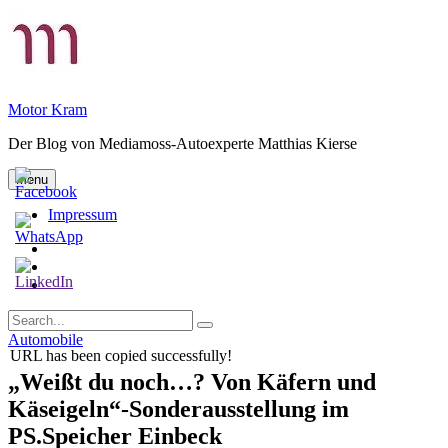
Skip
to
content
Motor Kram
Der Blog von Mediamoss-Autoexperte Matthias Kierse
Menu
Impressum
Privatsphäre-
Einstellungen
Historie
ändern
der
Einwilligungen
Privatsphäre-
widerrufen
Search
Einstellungen
Search
for:
Categories
Automobile
URL has been copied successfully!
„Weißt du noch…? Von Käfern und
Käseigeln“-Sonderausstellung im
PS.Speicher Einbeck