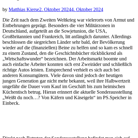
by
Matthias Kierse
2. Oktober 2024
4. Oktober 2024
Die Zeit nach dem Zweiten Weltkrieg war vielerorts von Armut und
Entbehrungen geprägt. Besonders die vier Militärzonen in
Deutschland, aufgeteilt an die Sowjetunion, die USA,
Großbritannien und Frankreich, litt anfänglich darunter. Allerdings
beschlossen die siegreichen Länder sehr bald, der Bevölkerung
wieder auf die (finanziellen) Beine zu helfen und so kam es schnell
zu einem Zustand, den die Geschichtsbücher rückblickend als
„Wirtschaftswunder“ bezeichnen. Der Arbeitsmarkt boomte und
auch einfache Arbeiter konnten sich erst Zweiräder und schließlich
richtige Autos leisten. Entsprechend verhielt es sich auch bei
anderen Konsumgütern. Viele davon sind jedoch der heutigen
jungen Generation gar nicht mehr bekannt, weil ihre Halbwertzeit
ungefähr die Dauer vom Kauf im Geschäft bis zum heimischen
Küchentisch betrug. Hieran erinnert die aktuelle Sonderausstellung
„Weißt du noch…? Von Käfern und Käseigeln“ im PS.Speicher in
Einbeck.
Tankstellenszene
Büro
Kleinschnittger
NSU
Sachsenring
Wartburg
ZAZ
Sachs
des
F125
Wankel-
Horch
311
Zaporożec
Traba
Sonderausstellung
Tankwarts
Spider
P240
Coupé
968
P601
und
Auto