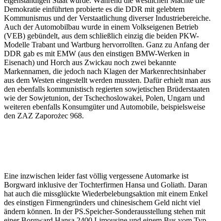
eigenständigen Staat wurde. Während die westlichen Mächte die
Demokratie einführten probierte es die DDR mit gelebtem
Kommunismus und der Verstaatlichung diverser Industriebereiche.
Auch der Automobilbau wurde in einem Volkseigenen Betrieb
(VEB) gebündelt, aus dem schließlich einzig die beiden PKW-
Modelle Trabant und Wartburg hervorrollten. Ganz zu Anfang der
DDR gab es mit EMW (aus den einstigen BMW-Werken in
Eisenach) und Horch aus Zwickau noch zwei bekannte
Markennamen, die jedoch nach Klagen der Markenrechtsinhaber
aus dem Westen eingestellt werden mussten. Dafür erhielt man aus
den ebenfalls kommunistisch regierten sowjetischen Brüderstaaten
wie der Sowjetunion, der Tschechoslowakei, Polen, Ungarn und
weiteren ebenfalls Konsumgüter und Automobile, beispielsweise
den ZAZ Zaporożec 968.
VW
Käseigel
Borgward
Glas
Tempo
VW
Käfer
B611
Isar
Wiking
Karman
Borgward
und
Ghia
Hansa
Gutbrod
2400
Superior
Eine inzwischen leider fast völlig vergessene Automarke ist
Borgward inklusive der Tochterfirmen Hansa und Goliath. Daran
hat auch die missglückte Wiederbelebungsaktion mit einem Enkel
des einstigen Firmengründers und chinesischem Geld nicht viel
ändern können. In der PS.Speicher-Sonderausstellung stehen mit
einer Borgward Hansa 2400 Limousine und einem Bus vom Typ