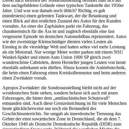
Direkt nach Betreten der Sonderausstellung befindet man sich auf
Union
dem nachgebildeten Gelände einer typischen Tankstelle der 1950er
1000
Jahre. Und was war damals noch üblich? Richtig, es gab
SP
(mindestens) einen gelernten Tankwart, der die Betankung und
einen Blick auf den restlichen Zustand des Autos für den Kunden
vornahm. An einer der Zapfsäulen parkt ein Fahrzeug, das
charakteristisch für die Ära ist und zugleich ebenfalls eine fast
vergessene Episode im deutschen Automobilbau repräsentiert. Autos
wie der zweisitzige Kleinschnittger dienten vielen Leuten als
Einstieg in die vierrädrige Welt und hatten selten viel mehr Leistung
als ein Motorrad. Nur wenige Meter weiter parken mit einem NSU
Wankel-Spider und einem Auto Union 1000 SP gleich zwei
wunderschöne Cabriolets, deren Hersteller jungen Leuten von heute
ebenfalls unbekannt sein dürften. Hinzu kommt die Antriebstechnik,
die beim einen Fahrzeug einen Kreiskolbenmotor und beim anderen
einen Zweitakter vorsah.
Apropos Zweitakter: die Sonderausstellung bleibt nicht auf der
westdeutschen Seite stehen, sondern befasst sich auch mit jenen
Fahrzeugen, die hinter dem „antifaschistischen Schutzwall“
entstanden sind. Auch diese Grenzeinrichtung ist für viele Menschen
heute glücklicherweise nur noch ein Bestandteil des
Geschichtsunterrichts. Sie umgab als innerdeutsche Trennung das
Gebiet der einst sowjetischen Zone in Deutschland, die ab dem 7.
Oktober 1949 als Deutsche Demokratische Republik (DDR) zum