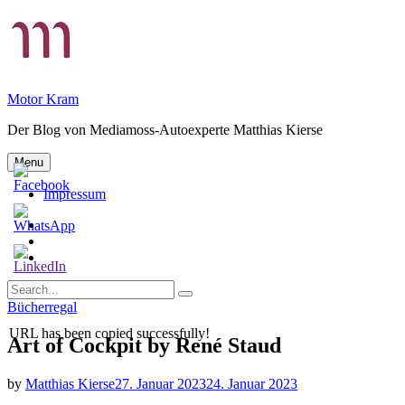
Skip
to
content
Motor Kram
Der Blog von Mediamoss-Autoexperte Matthias Kierse
Menu
Impressum
Privatsphäre-
Einstellungen
Historie
ändern
der
Einwilligungen
Privatsphäre-
widerrufen
Search
Einstellungen
Search
for:
Categories
Bücherregal
URL has been copied successfully!
Art of Cockpit by René Staud
by
Matthias Kierse
27. Januar 2023
24. Januar 2023