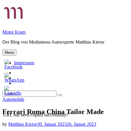
Skip
to
content
Motor Kram
Der Blog von Mediamoss-Autoexperte Matthias Kierse
Menu
Impressum
Privatsphäre-
Einstellungen
Historie
ändern
der
Einwilligungen
Privatsphäre-
widerrufen
Search
Einstellungen
Search
for:
Categories
Automobile
Ferrari Roma China Tailor Made
URL has been copied successfully!
by
Matthias Kierse
30. Januar 2023
26. Januar 2023