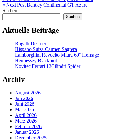
Beitragsnavigation
« Next Post
Bentley Continental GT Azure
Suchen
Suchen
Aktuelle Beiträge
Bugatti Destrier
Hispano Suiza Carmen Sagrera
Lamborghini Revuelto Miura 60° Homage
Hennessey Blackbird
Novitec Ferrari 12Cilindri Spider
Archiv
August 2026
Juli 2026
Juni 2026
Mai 2026
April 2026
März 2026
Februar 2026
Januar 2026
Dezember 2025