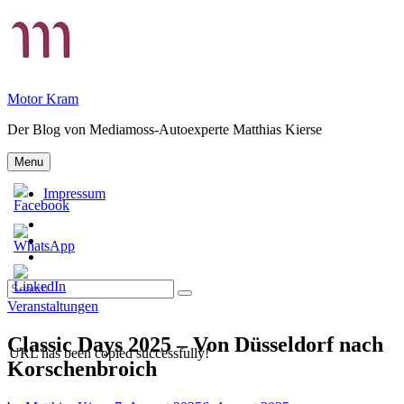
Skip
to
content
Motor Kram
Der Blog von Mediamoss-Autoexperte Matthias Kierse
Menu
Impressum
Privatsphäre-
Einstellungen
Historie
ändern
der
Einwilligungen
Privatsphäre-
widerrufen
Search
Einstellungen
Search
for:
Categories
Veranstaltungen
Classic Days 2025 – Von Düsseldorf nach
URL has been copied successfully!
Korschenbroich