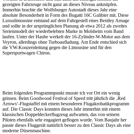
gezeigten Fahrzeuge nicht ganz an dieses Niveau anknüpfen.
Immerhin brachte die Wolfsburger Autostadt dieses Jahr eine
absolute Besonderheit in Form des Bugatti 16C Galibier mit. Diese
Luxuslimousine entstand auf dem Fahrgestell eines Bentley Arnage
und sollte in der ursprünglichen Planung ab etwa 2012 als zweites
Serienmodell der wiederbelebten Marke in Molsheim vom Band
laufen. Unter der Haube werkelt der 16-Zylinder-W-Motor aus dem
Veyron, allerdings ohne Turboaufladung. Am Ende entschied sich
die VW-Konzernleitung gegen die Limousine und für den
Supersportwagen Chiron.
Beim folgenden Programmpunkt musste ich vor Ort ein wenig
grinsen. Beim Goodwood Festival of Speed tritt jährlich die ‚Red
Arrows‘-Flugstaffel mit einem besonderen Flugakrobatikprogramm
auf. Die Classic Days konnten dieses Jahr immerhin mit einem
klassischen Doppeldeckerflugzeug aufwarten, das von seinem
Piloten ebenfalls sehr engagiert geflogen wurde. Vom Baujahr her
passte dieses Fluggerät natürlich besser zu den Classic Days als eine
moderne Düsenmaschine.