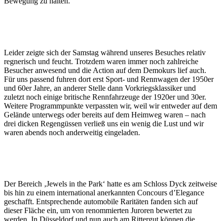
Bewegung zu halten.
Leider zeigte sich der Samstag während unseres Besuches relativ
regnerisch und feucht. Trotzdem waren immer noch zahlreiche
Besucher anwesend und die Action auf dem Demokurs lief auch.
Für uns passend fuhren dort erst Sport- und Rennwagen der 1950er
und 60er Jahre, an anderer Stelle dann Vorkriegsklassiker und
zuletzt noch einige britische Rennfahrzeuge der 1920er und 30er.
Weitere Programmpunkte verpassten wir, weil wir entweder auf dem
Gelände unterwegs oder bereits auf dem Heimweg waren – nach
drei dicken Regengüssen verließ uns ein wenig die Lust und wir
waren abends noch anderweitig eingeladen.
Der Bereich ‚Jewels in the Park‘ hatte es am Schloss Dyck zeitweise
bis hin zu einem international anerkannten Concours d’Elegance
geschafft. Entsprechende automobile Raritäten fanden sich auf
dieser Fläche ein, um von renommierten Juroren bewertet zu
werden. In Düsseldorf und nun auch am Rittergut können die