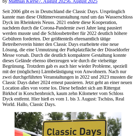
by
Matthias Kierse
7. August 2025
6. August 2025
Seit 2006 gibt es in Deutschland die Classic Days. Ursprünglich
kannte man diese Oldtimerveranstaltung rund um das Wasserschloss
Dyck im Rheinkreis Neuss. 2021 endete diese Kooperation,
nachdem durch die Corona-Pandemie zwei Jahre lang pausiert
werden musste und die Schlossbetreiber für 2022 deutlich höhere
Gebühren forderten. Der größtenteils ehrenamtlich tätige
Betreiberverein hinter den Classic Days erarbeitete eine neue
Lösung, die eine Umnutzung der Parkplatzfläche der Düsseldorfer
Messe vorsah. Durch die deutlich kompaktere Gestaltung konnte
dieses Gelände ebenso überzeugen wie durch die vielseitige
Begrünung. Trotzdem gab es auch hier wieder Probleme, speziell
mit der (möglichen) Lärmbelästigung von Anwohnern. Nach nur
zwei durchgeführten Veranstaltungen in 2022 und 2023 mussten die
Classic Days daher 2024 erneut pausieren. Jetzt geht an einer neuen
Location alles von vorne los. Diese befindet sich am Rittergut
Birkhof in Korschenbroich, kaum zehn Kilometer vom Schloss
Dyck entfernt. Hier hieß es vom 1. bis 3. August: Tschüss, Real
World. Hallo, Classic Days.