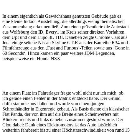
In einem eigentlich als Gewächshaus genutzten Gebäude gab es
eine kleine Indoor-Ausstellung, die allerdings wenig thematischen
Zusammenhang erkennen ließ. Zum einen präsentierte die Autostadt
aus Wolfsburg den ID. Every1 im Kreis seiner direkten Vorfahren,
dem Up! und dem Lupo 3L TDI. Daneben zeigte Chrome Cars aus
Jena einige seltene Nissan Skyline GT-R aus der Baureihe R34 und
Filmfahrzeuge aus den ‚Fast and Furious‘-Teilen sowie aus ‚Gone in
60 Seconds‘. Hinzu kamen ein paar weitere JDM-Legenden,
beispielsweise ein Honda NSX.
An einem Platz im Fahrerlager fragte wohl nicht nur ich mich, ob
ich gerade einen Fehler in der Matrix entdeckt habe. Der Grund
dafür stammte aus Italien und wurde von einem jungen
Schrotthändler in Eigenregie gebaut. Als Basis diente ein klassischer
Fiat Panda, der von ihm auf die Breite eines Scheinwerfers mit
Blinkern rechts und links daneben zusammengestutzt wurde. Der
Clou dabei: Dank eines Elektromotors ist das Auto tatsächlich
weiterhin fahrbereit bis zu einer Höchstgeschwindigkeit von rund 15