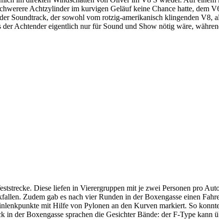
icht schwerere Achtzylinder im kurvigen Geläuf keine Chance hatte, dem
der Soundtrack, der sowohl vom rotzig-amerikanisch klingenden V8, 
s der Achtender eigentlich nur für Sound und Show nötig wäre, während 
Teststrecke. Diese liefen in Vierergruppen mit je zwei Personen pro Aut
ckfallen. Zudem gab es nach vier Runden in der Boxengasse einen Fahre
lenkpunkte mit Hilfe von Pylonen an den Kurven markiert. So konnten
ck in der Boxengasse sprachen die Gesichter Bände: der F-Type kann 