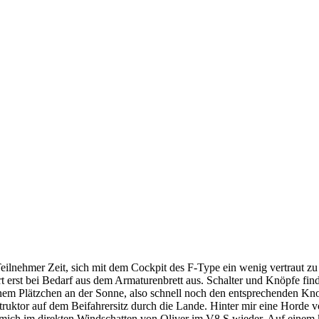
Teilnehmer Zeit, sich mit dem Cockpit des F-Type ein wenig vertraut zu 
erst bei Bedarf aus dem Armaturenbrett aus. Schalter und Knöpfe finde
 Plätzchen an der Sonne, also schnell noch den entsprechenden Knopf b
truktor auf dem Beifahrersitz durch die Lande. Hinter mir eine Horde v
mich im direkten Windschatten von Oliver im V8 S wieder. Auf einem k