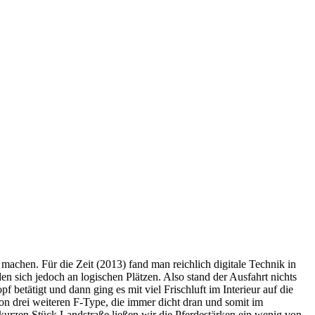
machen. Für die Zeit (2013) fand man reichlich digitale Technik in
n sich jedoch an logischen Plätzen. Also stand der Ausfahrt nichts
etätigt und dann ging es mit viel Frischluft im Interieur auf die
on drei weiteren F-Type, die immer dicht dran und somit im
urzen Stück Landstraße ließen wir die Pferdestärken ein wenig von