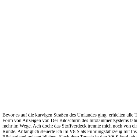
Bevor es auf die kurvigen Straßen des Umlandes ging, erhielten alle 
Form von Anzeigen vor. Der Bildschirm des Infotainmentsystems fährt 
mehr im Wege. Ach doch: das Stoffverdeck trennte mich noch von einem
Runde. Anfänglich steuerte ich im V8 S als Führungsfahrzeug mit Ins
Rückspiegel präsent blieben. Nach dem Tausch in den V6 S fand ich 