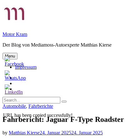
Skip
to
content
Motor Kram
Der Blog von Mediamoss-Autoexperte Matthias Kierse
Menu
Impressum
Privatsphäre-
Einstellungen
Historie
ändern
der
Einwilligungen
Privatsphäre-
widerrufen
Search
Einstellungen
Search
for:
Categories
Automobile
,
Fahrberichte
URL has been copied successfully!
Fahrbericht: Jaguar F-Type Roadster
by
Matthias Kierse
24. Januar 2025
24. Januar 2025