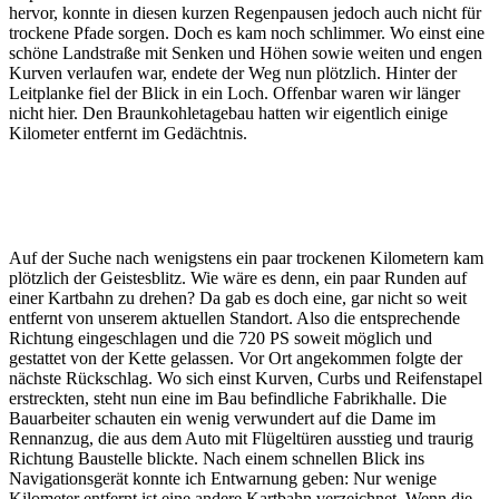
hervor, konnte in diesen kurzen Regenpausen jedoch auch nicht für
trockene Pfade sorgen. Doch es kam noch schlimmer. Wo einst eine
schöne Landstraße mit Senken und Höhen sowie weiten und engen
Kurven verlaufen war, endete der Weg nun plötzlich. Hinter der
Leitplanke fiel der Blick in ein Loch. Offenbar waren wir länger
nicht hier. Den Braunkohletagebau hatten wir eigentlich einige
Kilometer entfernt im Gedächtnis.
Auf der Suche nach wenigstens ein paar trockenen Kilometern kam
plötzlich der Geistesblitz. Wie wäre es denn, ein paar Runden auf
einer Kartbahn zu drehen? Da gab es doch eine, gar nicht so weit
entfernt von unserem aktuellen Standort. Also die entsprechende
Richtung eingeschlagen und die 720 PS soweit möglich und
gestattet von der Kette gelassen. Vor Ort angekommen folgte der
nächste Rückschlag. Wo sich einst Kurven, Curbs und Reifenstapel
erstreckten, steht nun eine im Bau befindliche Fabrikhalle. Die
Bauarbeiter schauten ein wenig verwundert auf die Dame im
Rennanzug, die aus dem Auto mit Flügeltüren ausstieg und traurig
Richtung Baustelle blickte. Nach einem schnellen Blick ins
Navigationsgerät konnte ich Entwarnung geben: Nur wenige
Kilometer entfernt ist eine andere Kartbahn verzeichnet. Wenn die