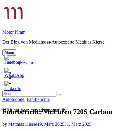
Skip
to
content
Motor Kram
Der Blog von Mediamoss-Autoexperte Matthias Kierse
Menu
Impressum
Privatsphäre-
Einstellungen
Historie
ändern
der
Einwilligungen
Privatsphäre-
widerrufen
Search
Einstellungen
Search
for:
Categories
Automobile
,
Fahrberichte
URL has been copied successfully!
Fahrbericht: McLaren 720S Carbon
by
Matthias Kierse
19. März 2025
31. März 2025