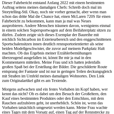
Dieser Fahrbericht entstand Anfang 2022 mit einem bestimmten
Auftrag seitens meines damaligen Chefs: Schreib doch mal im
Storytelling-Stil. Okay, noch nie vorher gemacht, aber wenn man
schon das dritte Mal die Chance hat, einen McLaren 720S für einen
Fahrbericht zu bekommen, kann man ja mal was Neues
ausprobieren. Andere Menschen träumen davon, wenigstens einmal
in einem solchen Supersportwagen auf dem Beifahrerplatz sitzen zu
dürfen. Zudem zeigte sich dieses Exemplar der Baureihe mit
reichlich Sichtcarbon im Exterieurbereich und den enggeschnittenen
Sportschalensitzen innen deutlich rennsportorientierter als seine
beiden Modellgeschwister, die zuvor auf meinem Parkplatz Halt
machten. Ob das Ergebnis meiner Erzählerbemühungen
überzeugend ausgefallen ist, könnt Ihr mir ja mal in den
Kommentaren mitteilen. Meine Frau und ich hatten jedenfalls
großen Spaß bei der Erstellung der Bilder. Die geschilderte Route
entsprang der Fantasie und ist nur in geringen Teilen deckungsgleich
mit Straßen im Umfeld meines damaligen Wohnortes. Den Link
zum Originalartikel gibt es am Textende.
Morgens aufwachen und ein festes Vorhaben im Kopf haben, wer
kennt das nicht? Ob es dabei um den Besuch der Großeltern, den
Kauf eines bestimmten Produktes oder den Entschluss, mit dem
Rauchen aufzuhören geht, ist unerheblich. Schön ist, wenn das
Vorhaben tatsächlich umgesetzt werden kann. Meine Frau wachte
eines Tages mit dem Vorsatz auf, einen Tag auf der Rennstrecke zu