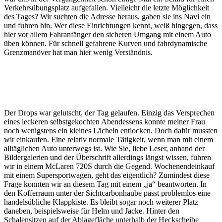
Verkehrsübungsplatz aufgefallen. Vielleicht die letzte Möglichkeit
des Tages? Wir suchten die Adresse heraus, gaben sie ins Navi ein
und fuhren hin. Wer diese Einrichtungen kennt, weiß hingegen, dass
hier vor allem Fahranfänger den sicheren Umgang mit einem Auto
üben können. Für schnell gefahrene Kurven und fahrdynamische
Grenzmanöver hat man hier wenig Verständnis.
Der Drops war gelutscht, der Tag gelaufen. Einzig das Versprechen
eines leckeren selbstgekochten Abendessens konnte meiner Frau
noch wenigstens ein kleines Lächeln entlocken. Doch dafür mussten
wir einkaufen. Eine relativ normale Tätigkeit, wenn man mit einem
alltäglichen Auto unterwegs ist. Wie Sie, liebe Leser, anhand der
Bildergalerien und der Überschrift allerdings längst wissen, fuhren
wir in einem McLaren 720S durch die Gegend. Wochenendeinkauf
mit einem Supersportwagen, geht das eigentlich? Zumindest diese
Frage konnten wir an diesem Tag mit einem „ja“ beantworten. In
den Kofferraum unter der Sichtcarbonhaube passt problemlos eine
handelsübliche Klappkiste. Es bleibt sogar noch weiterer Platz
daneben, beispielsweise für Helm und Jacke. Hinter den
Schalensitzen auf der Ablagefläche unterhalb der Heckscheibe