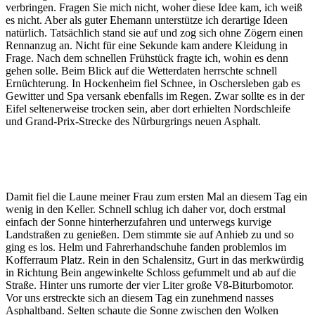
verbringen. Fragen Sie mich nicht, woher diese Idee kam, ich weiß
es nicht. Aber als guter Ehemann unterstütze ich derartige Ideen
natürlich. Tatsächlich stand sie auf und zog sich ohne Zögern einen
Rennanzug an. Nicht für eine Sekunde kam andere Kleidung in
Frage. Nach dem schnellen Frühstück fragte ich, wohin es denn
gehen solle. Beim Blick auf die Wetterdaten herrschte schnell
Ernüchterung. In Hockenheim fiel Schnee, in Oschersleben gab es
Gewitter und Spa versank ebenfalls im Regen. Zwar sollte es in der
Eifel seltenerweise trocken sein, aber dort erhielten Nordschleife
und Grand-Prix-Strecke des Nürburgrings neuen Asphalt.
Damit fiel die Laune meiner Frau zum ersten Mal an diesem Tag ein
wenig in den Keller. Schnell schlug ich daher vor, doch erstmal
einfach der Sonne hinterherzufahren und unterwegs kurvige
Landstraßen zu genießen. Dem stimmte sie auf Anhieb zu und so
ging es los. Helm und Fahrerhandschuhe fanden problemlos im
Kofferraum Platz. Rein in den Schalensitz, Gurt in das merkwürdig
in Richtung Bein angewinkelte Schloss gefummelt und ab auf die
Straße. Hinter uns rumorte der vier Liter große V8-Biturbomotor.
Vor uns erstreckte sich an diesem Tag ein zunehmend nasses
Asphaltband. Selten schaute die Sonne zwischen den Wolken