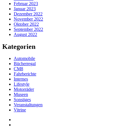
Februar 2023
Januar 2023
Dezember 2022
November 2022
Oktober 2022
September 2022
August 2022
Kategorien
Automobile
Bücherregal
CM8
Fahrberichte
Internes
Lifestyle
Motorräder
Museen
Sonstiges
Veranstaltungen
Vitrine
Privatsphäre-
Einstellungen
Historie