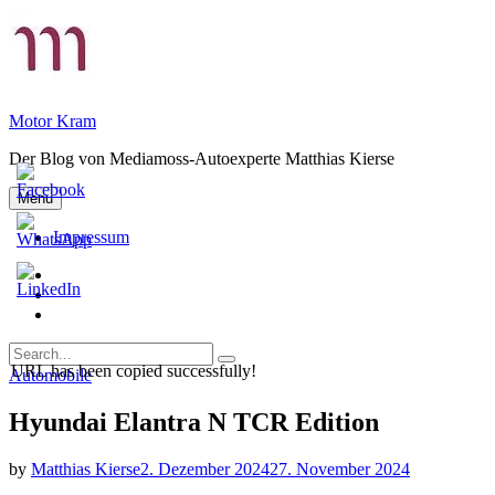
Skip
to
content
Motor Kram
Der Blog von Mediamoss-Autoexperte Matthias Kierse
Menu
Impressum
Privatsphäre-
Einstellungen
Historie
ändern
der
Einwilligungen
Privatsphäre-
widerrufen
Search
Einstellungen
Search
for:
URL has been copied successfully!
Categories
Automobile
Hyundai Elantra N TCR Edition
by
Matthias Kierse
2. Dezember 2024
27. November 2024