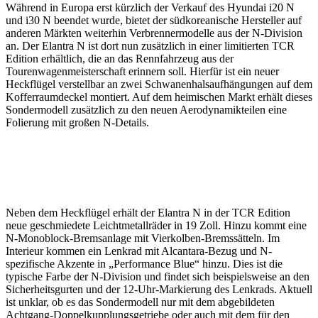
Während in Europa erst kürzlich der Verkauf des Hyundai i20 N
und i30 N beendet wurde, bietet der südkoreanische Hersteller auf
anderen Märkten weiterhin Verbrennermodelle aus der N-Division
an. Der Elantra N ist dort nun zusätzlich in einer limitierten TCR
Edition erhältlich, die an das Rennfahrzeug aus der
Tourenwagenmeisterschaft erinnern soll. Hierfür ist ein neuer
Heckflügel verstellbar an zwei Schwanenhalsaufhängungen auf dem
Kofferraumdeckel montiert. Auf dem heimischen Markt erhält dieses
Sondermodell zusätzlich zu den neuen Aerodynamikteilen eine
Folierung mit großen N-Details.
Neben dem Heckflügel erhält der Elantra N in der TCR Edition
neue geschmiedete Leichtmetallräder in 19 Zoll. Hinzu kommt eine
N-Monoblock-Bremsanlage mit Vierkolben-Bremssätteln. Im
Interieur kommen ein Lenkrad mit Alcantara-Bezug und N-
spezifische Akzente in „Performance Blue“ hinzu. Dies ist die
typische Farbe der N-Division und findet sich beispielsweise an den
Sicherheitsgurten und der 12-Uhr-Markierung des Lenkrads. Aktuell
ist unklar, ob es das Sondermodell nur mit dem abgebildeten
Achtgang-Doppelkupplungsgetriebe oder auch mit dem für den