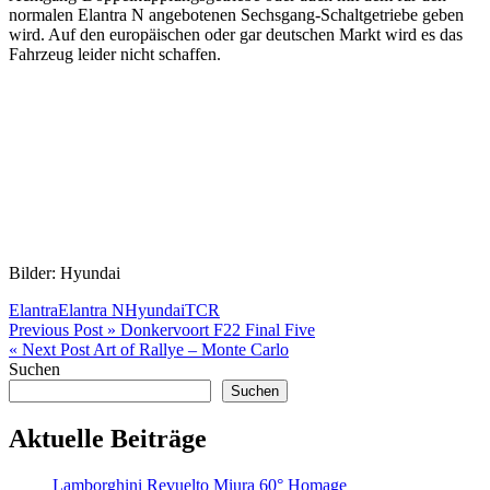
normalen Elantra N angebotenen Sechsgang-Schaltgetriebe geben
wird. Auf den europäischen oder gar deutschen Markt wird es das
Fahrzeug leider nicht schaffen.
Bilder: Hyundai
Elantra
Elantra N
Hyundai
TCR
Beitragsnavigation
Previous Post »
Donkervoort F22 Final Five
« Next Post
Art of Rallye – Monte Carlo
Suchen
Suchen
Aktuelle Beiträge
Lamborghini Revuelto Miura 60° Homage