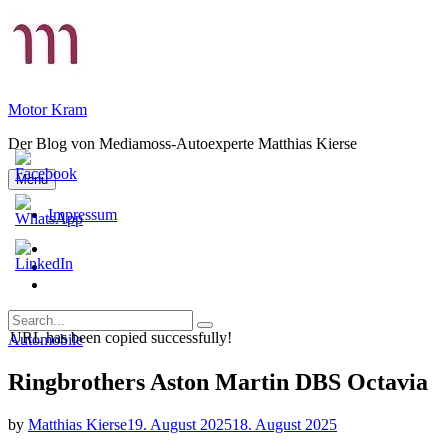
Skip
to
content
Motor Kram
Der Blog von Mediamoss-Autoexperte Matthias Kierse
Menu
Impressum
Privatsphäre-
Einstellungen
Historie
ändern
der
Einwilligungen
Privatsphäre-
widerrufen
Search
Einstellungen
Search
for:
URL has been copied successfully!
Categories
Automobile
Ringbrothers Aston Martin DBS Octavia
by
Matthias Kierse
19. August 2025
18. August 2025