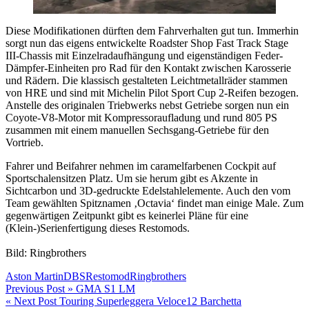
Diese Modifikationen dürften dem Fahrverhalten gut tun. Immerhin
sorgt nun das eigens entwickelte Roadster Shop Fast Track Stage
III-Chassis mit Einzelradaufhängung und eigenständigen Feder-
Dämpfer-Einheiten pro Rad für den Kontakt zwischen Karosserie
und Rädern. Die klassisch gestalteten Leichtmetallräder stammen
von HRE und sind mit Michelin Pilot Sport Cup 2-Reifen bezogen.
Anstelle des originalen Triebwerks nebst Getriebe sorgen nun ein
Coyote-V8-Motor mit Kompressoraufladung und rund 805 PS
zusammen mit einem manuellen Sechsgang-Getriebe für den
Vortrieb.
Fahrer und Beifahrer nehmen im caramelfarbenen Cockpit auf
Sportschalensitzen Platz. Um sie herum gibt es Akzente in
Sichtcarbon und 3D-gedruckte Edelstahlelemente. Auch den vom
Team gewählten Spitznamen ‚Octavia‘ findet man einige Male. Zum
gegenwärtigen Zeitpunkt gibt es keinerlei Pläne für eine
(Klein-)Serienfertigung dieses Restomods.
Bild: Ringbrothers
Aston Martin
DBS
Restomod
Ringbrothers
Beitragsnavigation
Previous Post »
GMA S1 LM
« Next Post
Touring Superleggera Veloce12 Barchetta