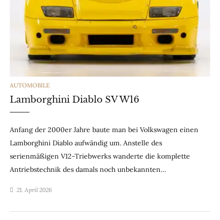
CATEGORIES
AUTOMOBILE
Lamborghini Diablo SV W16
Anfang der 2000er Jahre baute man bei Volkswagen einen
Lamborghini Diablo aufwändig um. Anstelle des
serienmäßigen V12-Triebwerks wanderte die komplette
Antriebstechnik des damals noch unbekannten…
21. April 2026