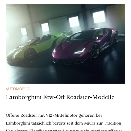
CATEGORIES
AUTOMOBILE
Lamborghini Few-Off Roadster-Modelle
Offene Roadster mit V12-Mittelmotor gehören bei
Lamborghini tatsächlich bereits seit dem Miura zur Tradition.
Von diesem Klassiker entstand zwar nur ein einziges offenes