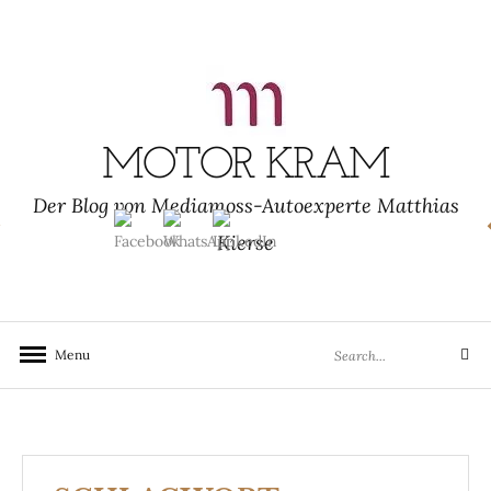
Skip
to
content
MOTOR KRAM
Der Blog von Mediamoss-Autoexperte Matthias
Kierse
Search
Menu
Search
for: