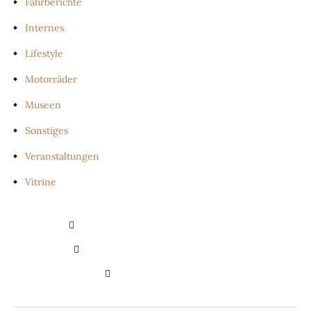
Fahrberichte
Internes
Lifestyle
Motorräder
Museen
Sonstiges
Veranstaltungen
Vitrine
PRIVATSPHÄRE-EINSTELLUNGEN
ÄNDERN
HISTORIE DER PRIVATSPHÄRE-
EINSTELLUNGEN
EINWILLIGUNGEN
WIDERRUFEN