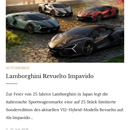
CATEGORIES
AUTOMOBILE
Lamborghini Revuelto Impavido
Zur Feier von 25 Jahren Lamborghini in Japan legt die
italienische Sportwagenmarke eine auf 25 Stück limitierte
Sonderedition des aktuellen V12-Hybrid-Modells Revuelto auf.
Als Impavido…
22. Juli 2026