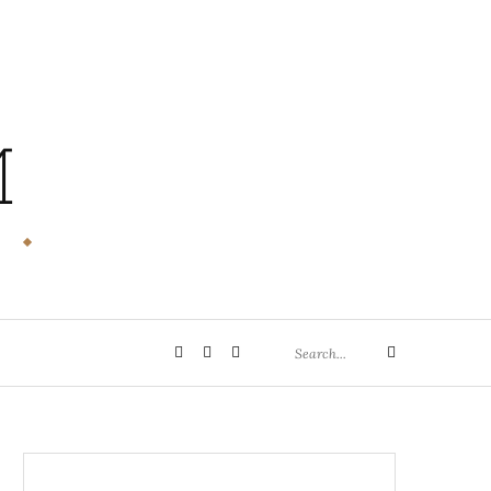
M
Search
Privatsphäre-
Historie
Einwilligungen
Search
for:
Einstellungen
der
widerrufen
ändern
Privatsphäre-
Einstellungen