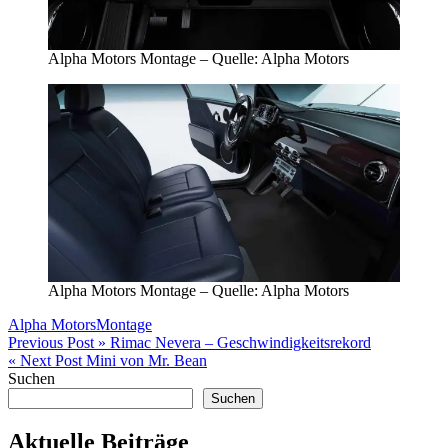
Alpha Motors Montage – Quelle: Alpha Motors
Alpha Motors Montage – Quelle: Alpha Motors
Alpha Motors
Montage
Beitragsnavigation
Previous Post »
Rimac Nevera – Geschwindigkeitsrekord
« Next Post
Mini von Mr. Bean
Suchen
Suchen
Aktuelle Beiträge