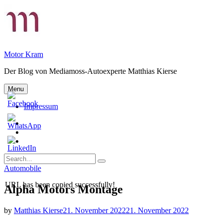
Skip
to
content
Motor Kram
Der Blog von Mediamoss-Autoexperte Matthias Kierse
Menu
Impressum
Privatsphäre-
Einstellungen
Historie
ändern
der
Einwilligungen
Privatsphäre-
widerrufen
Search
Einstellungen
Search
for:
Categories
Automobile
URL has been copied successfully!
Alpha Motors Montage
by
Matthias Kierse
21. November 2022
21. November 2022