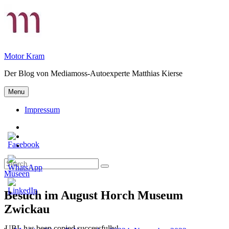
Skip
to
content
Motor Kram
Der Blog von Mediamoss-Autoexperte Matthias Kierse
Menu
Impressum
Privatsphäre-
Einstellungen
Historie
ändern
der
Einwilligungen
Privatsphäre-
widerrufen
Search
Einstellungen
Search
for:
Categories
Museen
Besuch im August Horch Museum
Zwickau
URL has been copied successfully!