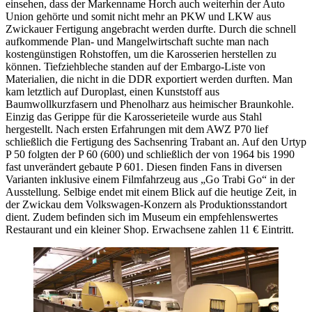
einsehen, dass der Markenname Horch auch weiterhin der Auto
Union gehörte und somit nicht mehr an PKW und LKW aus
Zwickauer Fertigung angebracht werden durfte. Durch die schnell
aufkommende Plan- und Mangelwirtschaft suchte man nach
kostengünstigen Rohstoffen, um die Karosserien herstellen zu
können. Tiefziehbleche standen auf der Embargo-Liste von
Materialien, die nicht in die DDR exportiert werden durften. Man
kam letztlich auf Duroplast, einen Kunststoff aus
Baumwollkurzfasern und Phenolharz aus heimischer Braunkohle.
Einzig das Gerippe für die Karosserieteile wurde aus Stahl
hergestellt. Nach ersten Erfahrungen mit dem AWZ P70 lief
schließlich die Fertigung des Sachsenring Trabant an. Auf den Urtyp
P 50 folgten der P 60 (600) und schließlich der von 1964 bis 1990
fast unverändert gebaute P 601. Diesen finden Fans in diversen
Varianten inklusive einem Filmfahrzeug aus „Go Trabi Go“ in der
Ausstellung. Selbige endet mit einem Blick auf die heutige Zeit, in
der Zwickau dem Volkswagen-Konzern als Produktionsstandort
dient. Zudem befinden sich im Museum ein empfehlenswertes
Restaurant und ein kleiner Shop. Erwachsene zahlen 11 € Eintritt.