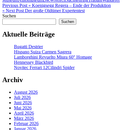
Museum
Automuseum
DKW
Horch
Sachsenring
Trabant
Wanderer
Beitragsnavigation
Previous Post »
Koenigsegg Regera – Ende der Produktion
« Next Post
Der große Oldtimer Expertentest
Suchen
Suchen
Aktuelle Beiträge
Bugatti Destrier
Hispano Suiza Carmen Sagrera
Lamborghini Revuelto Miura 60° Homage
Hennessey Blackbird
Novitec Ferrari 12Cilindri Spider
Archiv
August 2026
Juli 2026
Juni 2026
Mai 2026
April 2026
März 2026
Februar 2026
Januar 2026