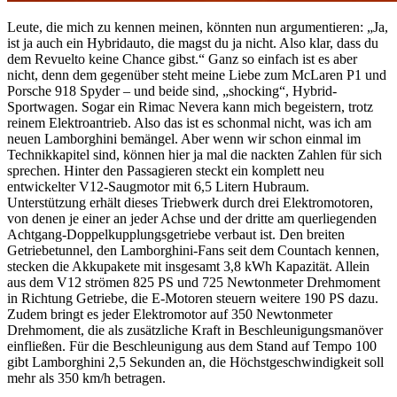
Leute, die mich zu kennen meinen, könnten nun argumentieren: „Ja,
ist ja auch ein Hybridauto, die magst du ja nicht. Also klar, dass du
dem Revuelto keine Chance gibst.“ Ganz so einfach ist es aber
nicht, denn dem gegenüber steht meine Liebe zum McLaren P1 und
Porsche 918 Spyder – und beide sind, „shocking“, Hybrid-
Sportwagen. Sogar ein Rimac Nevera kann mich begeistern, trotz
reinem Elektroantrieb. Also das ist es schonmal nicht, was ich am
neuen Lamborghini bemängel. Aber wenn wir schon einmal im
Technikkapitel sind, können hier ja mal die nackten Zahlen für sich
sprechen. Hinter den Passagieren steckt ein komplett neu
entwickelter V12-Saugmotor mit 6,5 Litern Hubraum.
Unterstützung erhält dieses Triebwerk durch drei Elektromotoren,
von denen je einer an jeder Achse und der dritte am querliegenden
Achtgang-Doppelkupplungsgetriebe verbaut ist. Den breiten
Getriebetunnel, den Lamborghini-Fans seit dem Countach kennen,
stecken die Akkupakete mit insgesamt 3,8 kWh Kapazität. Allein
aus dem V12 strömen 825 PS und 725 Newtonmeter Drehmoment
in Richtung Getriebe, die E-Motoren steuern weitere 190 PS dazu.
Zudem bringt es jeder Elektromotor auf 350 Newtonmeter
Drehmoment, die als zusätzliche Kraft in Beschleunigungsmanöver
einfließen. Für die Beschleunigung aus dem Stand auf Tempo 100
gibt Lamborghini 2,5 Sekunden an, die Höchstgeschwindigkeit soll
mehr als 350 km/h betragen.