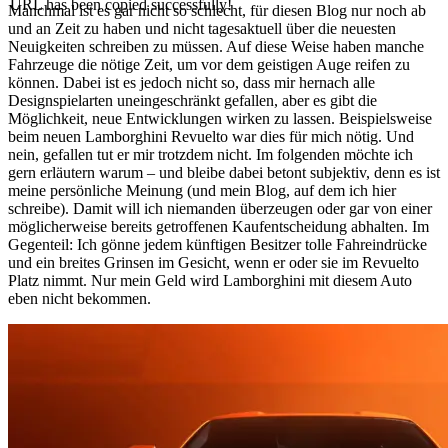
URL has been copied successfully!
Manchmal ist es gar nicht so schlecht, für diesen Blog nur noch ab
und an Zeit zu haben und nicht tagesaktuell über die neuesten
Neuigkeiten schreiben zu müssen. Auf diese Weise haben manche
Fahrzeuge die nötige Zeit, um vor dem geistigen Auge reifen zu
können. Dabei ist es jedoch nicht so, dass mir hernach alle
Designspielarten uneingeschränkt gefallen, aber es gibt die
Möglichkeit, neue Entwicklungen wirken zu lassen. Beispielsweise
beim neuen Lamborghini Revuelto war dies für mich nötig. Und
nein, gefallen tut er mir trotzdem nicht. Im folgenden möchte ich
gern erläutern warum – und bleibe dabei betont subjektiv, denn es ist
meine persönliche Meinung (und mein Blog, auf dem ich hier
schreibe). Damit will ich niemanden überzeugen oder gar von einer
möglicherweise bereits getroffenen Kaufentscheidung abhalten. Im
Gegenteil: Ich gönne jedem künftigen Besitzer tolle Fahreindrücke
und ein breites Grinsen im Gesicht, wenn er oder sie im Revuelto
Platz nimmt. Nur mein Geld wird Lamborghini mit diesem Auto
eben nicht bekommen.