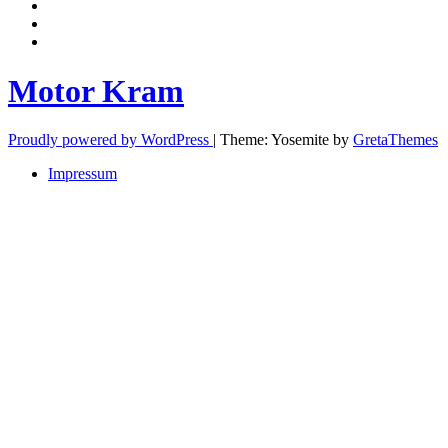
Privatsphäre-
Einstellungen
Historie
ändern
der
Einwilligungen
Privatsphäre-
widerrufen
Einstellungen
Motor Kram
Proudly powered by WordPress
|
Theme: Yosemite by
GretaThemes
Impressum