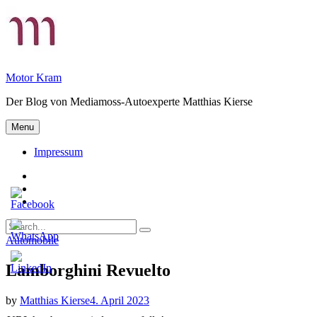
Skip
to
content
Motor Kram
Der Blog von Mediamoss-Autoexperte Matthias Kierse
Menu
Impressum
Privatsphäre-
Einstellungen
Historie
ändern
der
Einwilligungen
Privatsphäre-
widerrufen
Search
Einstellungen
Search
for:
Categories
Automobile
Lamborghini Revuelto
by
Matthias Kierse
4. April 2023