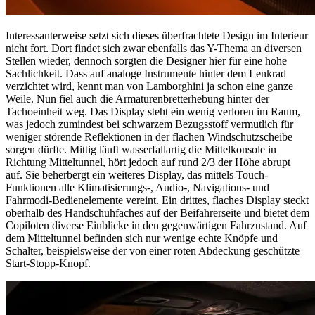
Interessanterweise setzt sich dieses überfrachtete Design im Interieur
nicht fort. Dort findet sich zwar ebenfalls das Y-Thema an diversen
Stellen wieder, dennoch sorgten die Designer hier für eine hohe
Sachlichkeit. Dass auf analoge Instrumente hinter dem Lenkrad
verzichtet wird, kennt man von Lamborghini ja schon eine ganze
Weile. Nun fiel auch die Armaturenbretterhebung hinter der
Tachoeinheit weg. Das Display steht ein wenig verloren im Raum,
was jedoch zumindest bei schwarzem Bezugsstoff vermutlich für
weniger störende Reflektionen in der flachen Windschutzscheibe
sorgen dürfte. Mittig läuft wasserfallartig die Mittelkonsole in
Richtung Mitteltunnel, hört jedoch auf rund 2/3 der Höhe abrupt
auf. Sie beherbergt ein weiteres Display, das mittels Touch-
Funktionen alle Klimatisierungs-, Audio-, Navigations- und
Fahrmodi-Bedienelemente vereint. Ein drittes, flaches Display steckt
oberhalb des Handschuhfaches auf der Beifahrerseite und bietet dem
Copiloten diverse Einblicke in den gegenwärtigen Fahrzustand. Auf
dem Mitteltunnel befinden sich nur wenige echte Knöpfe und
Schalter, beispielsweise der von einer roten Abdeckung geschützte
Start-Stopp-Knopf.