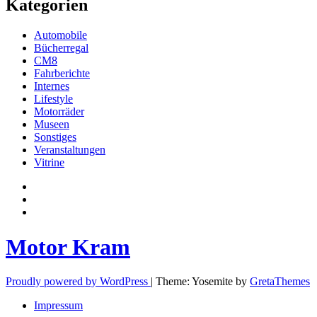
Kategorien
Automobile
Bücherregal
CM8
Fahrberichte
Internes
Lifestyle
Motorräder
Museen
Sonstiges
Veranstaltungen
Vitrine
Privatsphäre-
Einstellungen
Historie
ändern
der
Einwilligungen
Privatsphäre-
widerrufen
Einstellungen
Motor Kram
Proudly powered by WordPress
|
Theme: Yosemite by
GretaThemes
Impressum