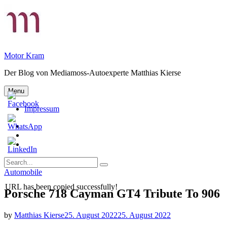
Skip
to
content
Motor Kram
Der Blog von Mediamoss-Autoexperte Matthias Kierse
Menu
Impressum
Privatsphäre-
Einstellungen
Historie
ändern
der
Einwilligungen
Privatsphäre-
widerrufen
Search
Einstellungen
Search
for:
Categories
Automobile
URL has been copied successfully!
Porsche 718 Cayman GT4 Tribute To 906
by
Matthias Kierse
25. August 2022
25. August 2022