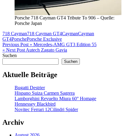
Porsche 718 Cayman GT4 Tribute To 906 – Quelle:
Porsche Japan
718 Cayman
718 Cayman GT4
Cayman
Cayman
GT4
Porsche
Porsche Exclusive
Beitragsnavigation
Previous Post »
Mercedes-AMG GT3 Edition 55
« Next Post
Autech Zagato Gavia
Suchen
Suchen
Aktuelle Beiträge
Bugatti Destrier
Hispano Suiza Carmen Sagrera
Lamborghini Revuelto Miura 60° Homage
Hennessey Blackbird
Novitec Ferrari 12Cilindri Spider
Archiv
August 2026