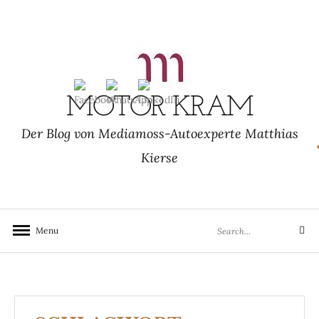
Skip
to
content
MOTOR KRAM
Der Blog von Mediamoss-Autoexperte Matthias
Kierse
Search
Menu
Search
for: