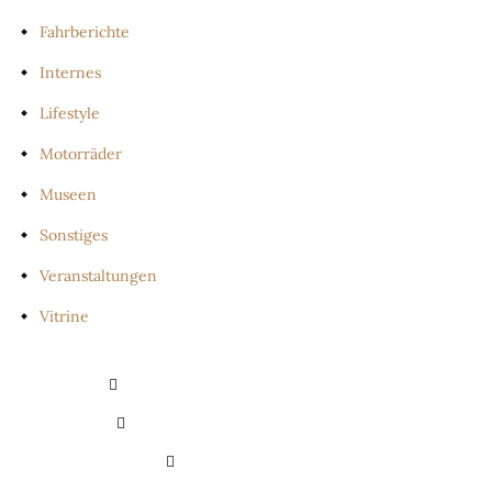
Fahrberichte
Internes
Lifestyle
Motorräder
Museen
Sonstiges
Veranstaltungen
Vitrine
PRIVATSPHÄRE-EINSTELLUNGEN
ÄNDERN
HISTORIE DER PRIVATSPHÄRE-
EINSTELLUNGEN
EINWILLIGUNGEN
WIDERRUFEN