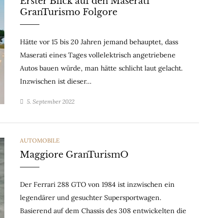
Erster Blick auf den Maserati
GranTurismo Folgore
Hätte vor 15 bis 20 Jahren jemand behauptet, dass
Maserati eines Tages vollelektrisch angetriebene
Autos bauen würde, man hätte schlicht laut gelacht.
Inzwischen ist dieser…
5. September 2022
CATEGORIES
AUTOMOBILE
Maggiore GranTurismO
Der Ferrari 288 GTO von 1984 ist inzwischen ein
legendärer und gesuchter Supersportwagen.
Basierend auf dem Chassis des 308 entwickelten die