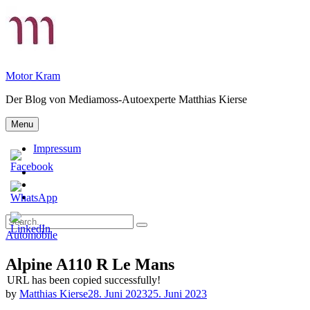
Skip
to
content
Motor Kram
Der Blog von Mediamoss-Autoexperte Matthias Kierse
Menu
Impressum
Privatsphäre-
Einstellungen
Historie
ändern
der
Einwilligungen
Privatsphäre-
widerrufen
Search
Einstellungen
Search
for:
Categories
Automobile
Alpine A110 R Le Mans
URL has been copied successfully!
by
Matthias Kierse
28. Juni 2023
25. Juni 2023