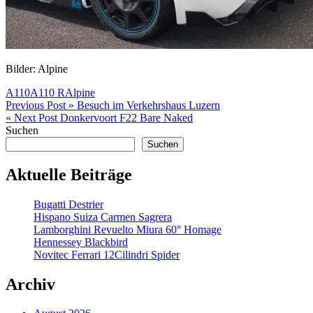
Bilder: Alpine
A110
A110 R
Alpine
Beitragsnavigation
Previous Post »
Besuch im Verkehrshaus Luzern
« Next Post
Donkervoort F22 Bare Naked
Suchen
Suchen
Aktuelle Beiträge
Bugatti Destrier
Hispano Suiza Carmen Sagrera
Lamborghini Revuelto Miura 60° Homage
Hennessey Blackbird
Novitec Ferrari 12Cilindri Spider
Archiv