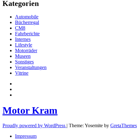
Kategorien
Automobile
Bücherregal
CM8
Fahrberichte
Internes
Lifestyle
Motorräder
Museen
Sonstiges
Veranstaltungen
Vitrine
Privatsphäre-
Einstellungen
Historie
ändern
der
Einwilligungen
Privatsphäre-
widerrufen
Einstellungen
Motor Kram
Proudly powered by WordPress
|
Theme: Yosemite by
GretaThemes
Impressum