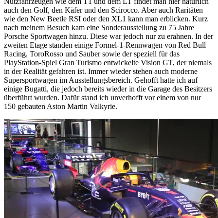
Nutzfahrzeugen wie dem T1 und dem LT findet man hier natürlich
auch den Golf, den Käfer und den Scirocco. Aber auch Raritäten
wie den New Beetle RSI oder den XL1 kann man erblicken. Kurz
nach meinem Besuch kam eine Sonderausstellung zu 75 Jahre
Porsche Sportwagen hinzu. Diese war jedoch nur zu erahnen. In der
zweiten Etage standen einige Formel-1-Rennwagen von Red Bull
Racing, ToroRosso und Sauber sowie der speziell für das
PlayStation-Spiel Gran Turismo entwickelte Vision GT, der niemals
in der Realität gefahren ist. Immer wieder stehen auch moderne
Supersportwagen im Ausstellungsbereich. Gehofft hatte ich auf
einige Bugatti, die jedoch bereits wieder in die Garage des Besitzers
überführt wurden. Dafür stand ich unverhofft vor einem von nur
150 gebauten Aston Martin Valkyrie.