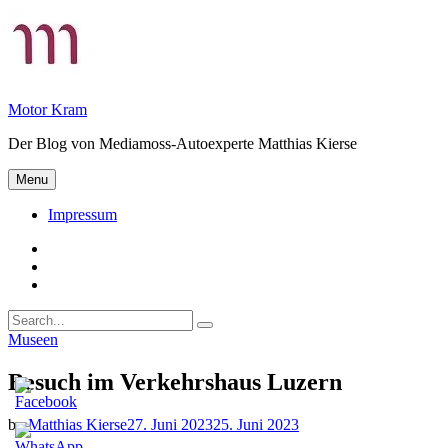
Skip
to
content
Motor Kram
Der Blog von Mediamoss-Autoexperte Matthias Kierse
Menu
Impressum
Privatsphäre-
Einstellungen
Historie
ändern
der
Einwilligungen
Privatsphäre-
widerrufen
Search
Einstellungen
Search
for:
Categories
Museen
Besuch im Verkehrshaus Luzern
by
Matthias Kierse
27. Juni 2023
25. Juni 2023