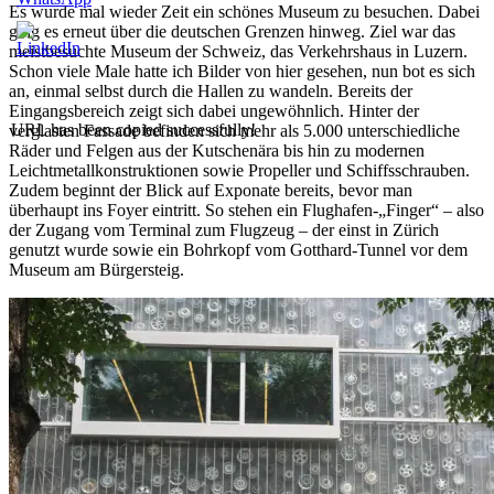
Es wurde mal wieder Zeit ein schönes Museum zu besuchen. Dabei
ging es erneut über die deutschen Grenzen hinweg. Ziel war das
meistbesuchte Museum der Schweiz, das Verkehrshaus in Luzern.
Schon viele Male hatte ich Bilder von hier gesehen, nun bot es sich
an, einmal selbst durch die Hallen zu wandeln. Bereits der
Eingangsbereich zeigt sich dabei ungewöhnlich. Hinter der
URL has been copied successfully!
verglasten Fassade befinden sich mehr als 5.000 unterschiedliche
Räder und Felgen aus der Kutschenära bis hin zu modernen
Leichtmetallkonstruktionen sowie Propeller und Schiffsschrauben.
Zudem beginnt der Blick auf Exponate bereits, bevor man
überhaupt ins Foyer eintritt. So stehen ein Flughafen-„Finger“ – also
der Zugang vom Terminal zum Flugzeug – der einst in Zürich
genutzt wurde sowie ein Bohrkopf vom Gotthard-Tunnel vor dem
Museum am Bürgersteig.