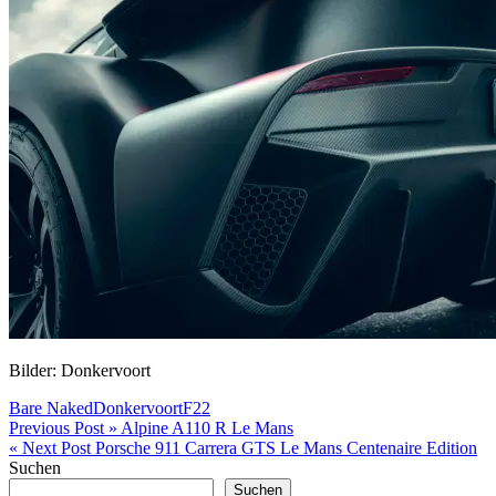
Bilder: Donkervoort
Bare Naked
Donkervoort
F22
Beitragsnavigation
Previous Post »
Alpine A110 R Le Mans
« Next Post
Porsche 911 Carrera GTS Le Mans Centenaire Edition
Suchen
Suchen