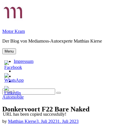
Skip
to
content
Motor Kram
Der Blog von Mediamoss-Autoexperte Matthias Kierse
Menu
Impressum
Privatsphäre-
Einstellungen
Historie
ändern
der
Einwilligungen
Privatsphäre-
widerrufen
Search
Einstellungen
Search
for:
Categories
Automobile
Donkervoort F22 Bare Naked
URL has been copied successfully!
by
Matthias Kierse
3. Juli 2023
1. Juli 2023