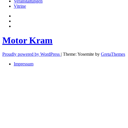
Veranstaltungen
Vitrine
Privatsphäre-
Einstellungen
Historie
ändern
der
Einwilligungen
Privatsphäre-
widerrufen
Einstellungen
Motor Kram
Proudly powered by WordPress
|
Theme: Yosemite by
GretaThemes
Impressum