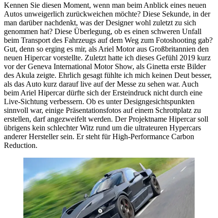
Kennen Sie diesen Moment, wenn man beim Anblick eines neuen
Autos unweigerlich zurückweichen möchte? Diese Sekunde, in der
man darüber nachdenkt, was der Designer wohl zuletzt zu sich
genommen hat? Diese Überlegung, ob es einen schweren Unfall
beim Transport des Fahrzeugs auf dem Weg zum Fotoshooting gab?
Gut, denn so erging es mir, als Ariel Motor aus Großbritannien den
neuen Hipercar vorstellte. Zuletzt hatte ich dieses Gefühl 2019 kurz
vor der Geneva International Motor Show, als Ginetta erste Bilder
des Akula zeigte. Ehrlich gesagt fühlte ich mich keinen Deut besser,
als das Auto kurz darauf live auf der Messe zu sehen war. Auch
beim Ariel Hipercar dürfte sich der Ersteindruck nicht durch eine
Live-Sichtung verbessern. Ob es unter Designgesichtspunkten
sinnvoll war, einige Präsentationsfotos auf einem Schrottplatz zu
erstellen, darf angezweifelt werden. Der Projektname Hipercar soll
übrigens kein schlechter Witz rund um die ultrateuren Hypercars
anderer Hersteller sein. Er steht für High-Performance Carbon
Reduction.