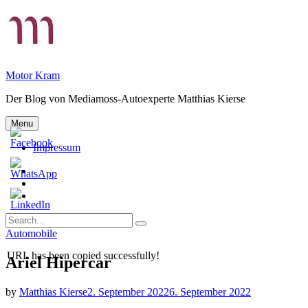
Skip
to
content
Motor Kram
Der Blog von Mediamoss-Autoexperte Matthias Kierse
Menu
Impressum
Privatsphäre-
Einstellungen
Historie
ändern
der
Einwilligungen
Privatsphäre-
widerrufen
Search
Einstellungen
Search
for:
Categories
Automobile
URL has been copied successfully!
Ariel Hipercar
by
Matthias Kierse
2. September 2022
6. September 2022