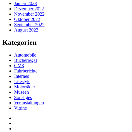
Januar 2023
Dezember 2022
November 2022
Oktober 2022
September 2022
August 2022
Kategorien
Automobile
Bücherregal
CM8
Fahrberichte
Internes
Lifestyle
Motorräder
Museen
Sonstiges
Veranstaltungen
Vitrine
Privatsphäre-
Einstellungen
Historie
ändern
der
Einwilligungen