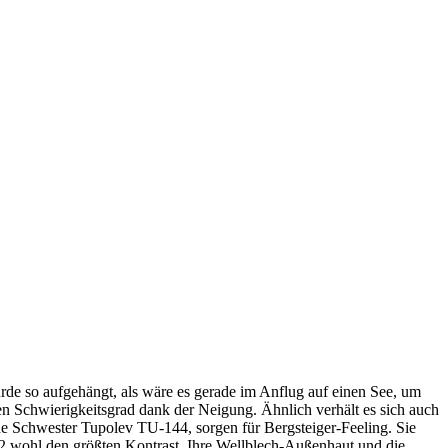
rde so aufgehängt, als wäre es gerade im Anflug auf einen See, um
n Schwierigkeitsgrad dank der Neigung. Ähnlich verhält es sich auch
e Schwester Tupolev TU-144, sorgen für Bergsteiger-Feeling. Sie
-52 wohl den größten Kontrast. Ihre Wellblech-Außenhaut und die