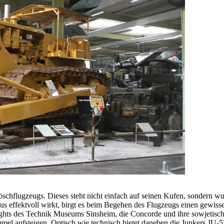
chflugzeugs. Dieses steht nicht einfach auf seinen Kufen, sondern wu
s effektvoll wirkt, birgt es beim Begehen des Flugzeugs einen gewisse
ghts des Technik Museums Sinsheim, die Concorde und ihre sowjetisch
immel aufsteigen. Optisch wie technisch bietet daneben die Junkers JU