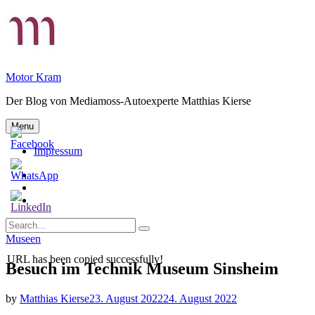
Skip
to
content
Motor Kram
Der Blog von Mediamoss-Autoexperte Matthias Kierse
Menu
Impressum
Privatsphäre-
Einstellungen
Historie
ändern
der
Einwilligungen
Privatsphäre-
widerrufen
Search
Einstellungen
Search
for:
Categories
Museen
URL has been copied successfully!
Besuch im Technik Museum Sinsheim
by
Matthias Kierse
23. August 2022
24. August 2022